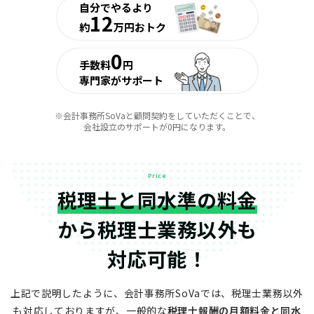
自分でやるより
12
約
万円おトク
0
手数料
円
専門家がサポート
※会計事務所SoVaと顧問契約をしていただくことで、
会社設立のサポートが0円になります。
Price
税理士と同水準の料金
から
税理士業務以外も
対応可能！
上記で説明したように、会計事務所SoVaでは、税理士業務以外
も対応しておりますが、
一般的な
税理士報酬の月額料金と同水