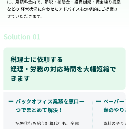
に、月額料金内で、節税・補助金・経費削減・資金繰り提案
などの 経営状況に合わせたアドバイスも定期的にご提案さ
せていただきます。
Solution
01
税理士に依頼する
経理・労務の対応時間を大幅短縮で
きます
ー
ー
バックオフィス業務を窓口一
ペーパー
つでまとめて解決！
類のやり
記帳代行も給与計算代行も、全部
資料のやりと