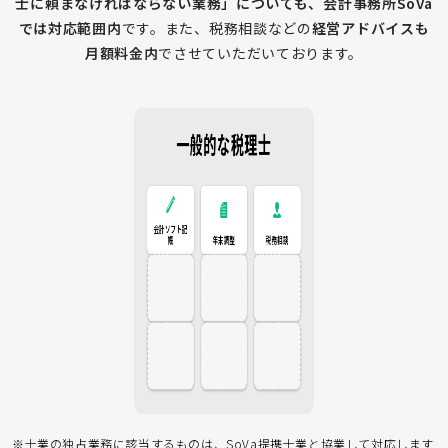
士に頼まなければならない業務」についても、会計事務所SoVa
では対応範囲内
です。
また、税務相談などの
経営アドバイスも
月額料金内
でさせていただいております。
一般的な税理士
会計ソフト記
税務相談
年末調整
会計ソフト記帳
帳
年末調整
税務相談
登記申請
従業員入社
給与計算
経費削減
補助金
アドバイス
アドバイス
節税アドバイス
※士業の独占業務に該当するものは、SoVa提携士業と協業して対応します