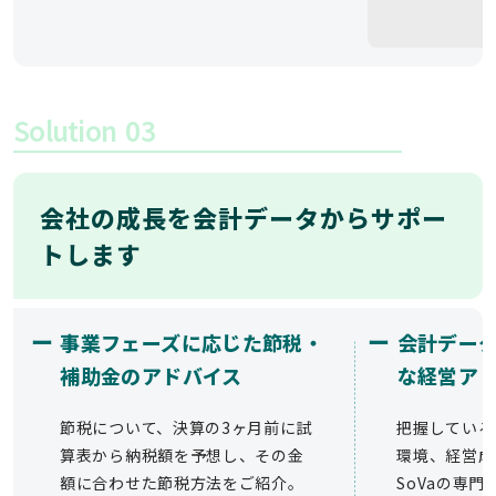
Solution
03
会社の成長を会計データからサポー
トします
ー
ー
事業フェーズに応じた節税・
会計デー
補助金のアドバイス
な経営ア
節税について、決算の3ヶ月前に試
把握している
算表から納税額を予想し、その金
環境、経営成
額に合わせた節税方法をご紹介。
SoVaの専