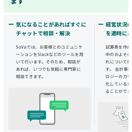
ます
ー
ー
気になることがあればすぐに
経営状況
チャットで相談・解決
を適時に
SoVaでは、お客様とのコミュニケ
試算表を作成
ーションをSlackなどのツールを用
中のおよその
いて行います。そのため、相談が
れについて確
あれば、いつでも気軽に専門家に
す。 会計事務
相談できます。
ロジーの力を
化しているた
ることができ