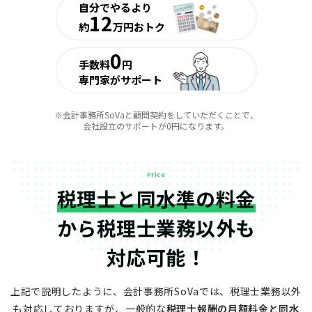
自分でやるより
12
約
万円おトク
0
手数料
円
専門家がサポート
※会計事務所SoVaと顧問契約をしていただくことで、
会社設立のサポートが0円になります。
Price
税理士と同水準の料金
から
税理士業務以外も
対応可能！
上記で説明したように、会計事務所SoVaでは、税理士業務以外
も対応しておりますが、
一般的な
税理士報酬の月額料金と同水