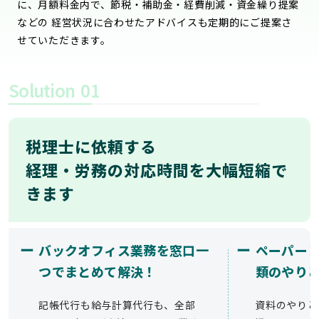
に、月額料金内で、節税・補助金・経費削減・資金繰り提案
などの 経営状況に合わせたアドバイスも定期的にご提案さ
せていただきます。
Solution
01
税理士に依頼する
経理・労務の対応時間を大幅短縮で
きます
ー
ー
バックオフィス業務を窓口一
ペーパー
つでまとめて解決！
類のやり
記帳代行も給与計算代行も、全部
資料のやりと