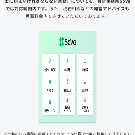
士に頼まなければならない業務」についても、会計事務所SoVa
では対応範囲内
です。
また、税務相談などの
経営アドバイスも
月額料金内
でさせていただいております。
一般的な税理士
会計ソフト記
税務相談
年末調整
会計ソフト記帳
帳
年末調整
税務相談
登記申請
従業員入社
給与計算
経費削減
補助金
アドバイス
アドバイス
節税アドバイス
※士業の独占業務に該当するものは、SoVa提携士業と協業して対応します