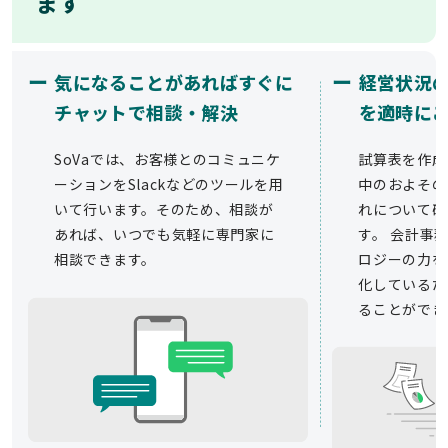
ます
ー
ー
気になることがあればすぐに
経営状況
チャットで相談・解決
を適時に
SoVaでは、お客様とのコミュニケ
試算表を作成
ーションをSlackなどのツールを用
中のおよその
いて行います。そのため、相談が
れについて確
あれば、いつでも気軽に専門家に
す。 会計事務
相談できます。
ロジーの力を
化しているた
ることができ