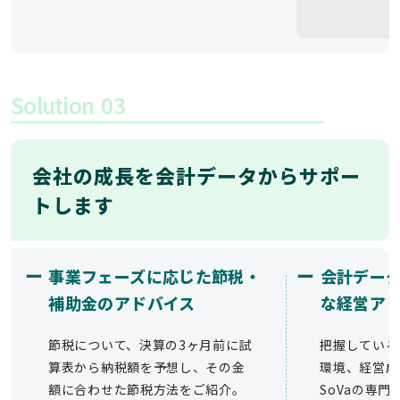
Solution
03
会社の成長を会計データからサポー
トします
ー
ー
事業フェーズに応じた節税・
会計デー
補助金のアドバイス
な経営ア
節税について、決算の3ヶ月前に試
把握している
算表から納税額を予想し、その金
環境、経営成
額に合わせた節税方法をご紹介。
SoVaの専