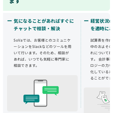
ます
ー
ー
気になることがあればすぐに
経営状況
チャットで相談・解決
を適時に
SoVaでは、お客様とのコミュニケ
試算表を作成
ーションをSlackなどのツールを用
中のおよその
いて行います。そのため、相談が
れについて確
あれば、いつでも気軽に専門家に
す。 会計事務
相談できます。
ロジーの力を
化しているた
ることができ