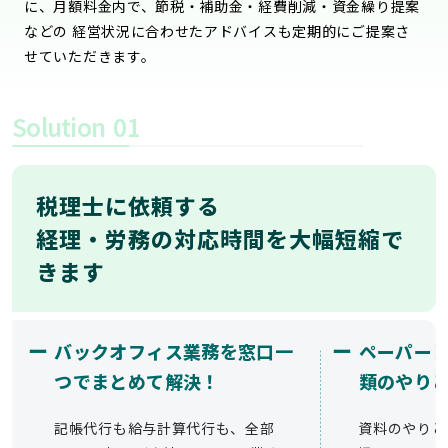
に、月額料金内で、節税・補助金・経費削減・資金繰り提案
などの 経営状況に合わせたアドバイスも定期的にご提案さ
せていただきます。
Solution
01
税理士に依頼する
経理・労務の対応時間を大幅短縮で
きます
ー
ー
バックオフィス業務を窓口一
ペーパー
つでまとめて解決！
類のやり
記帳代行も給与計算代行も、全部
資料のやりと