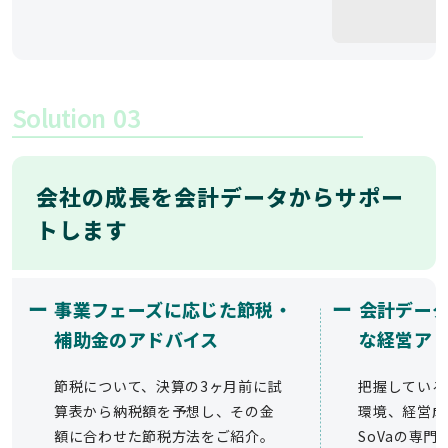
Solution
03
会社の成長を会計データからサポー
トします
ー
ー
事業フェーズに応じた節税・
会計デー
補助金のアドバイス
な経営ア
節税について、決算の3ヶ月前に試
把握している
算表から納税額を予想し、その金
環境、経営成
額に合わせた節税方法をご紹介。
SoVaの専