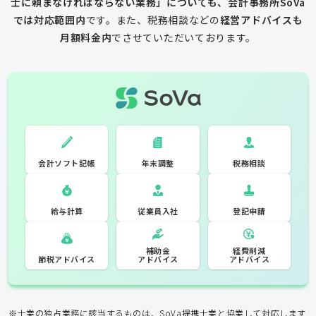
士に頼まなければならない業務」についても、会計事務所SoVa
では対応範囲内
です。
また、税務相談などの
経営アドバイスも
月額料金内
でさせていただいております。
一般的な税理士
会計ソフト記
税務相談
年末調整
会計ソフト記帳
帳
年末調整
税務相談
登記申請
従業員入社
給与計算
経費削減
補助金
アドバイス
アドバイス
節税アドバイス
※士業の独占業務に該当するものは、SoVa提携士業と協業して対応します