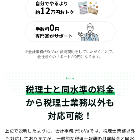
自分でやるより
12
約
万円おトク
0
手数料
円
専門家がサポート
※会計事務所SoVaと顧問契約をしていただくことで、
会社設立のサポートが0円になります。
Price
税理士と同水準の料金
から
税理士業務以外も
対応可能！
上記で説明したように、会計事務所SoVaでは、税理士業務以外
も対応しておりますが、
一般的な
税理士報酬の月額料金と同水