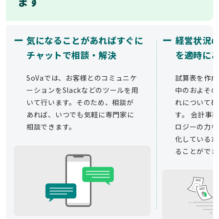
ます
ー
ー
気になることがあればすぐに
経営状況
チャットで相談・解決
を適時に
SoVaでは、お客様とのコミュニケ
試算表を作成
ーションをSlackなどのツールを用
中のおよその
いて行います。そのため、相談が
れについて確
あれば、いつでも気軽に専門家に
す。 会計事務
相談できます。
ロジーの力を
化しているた
ることができ