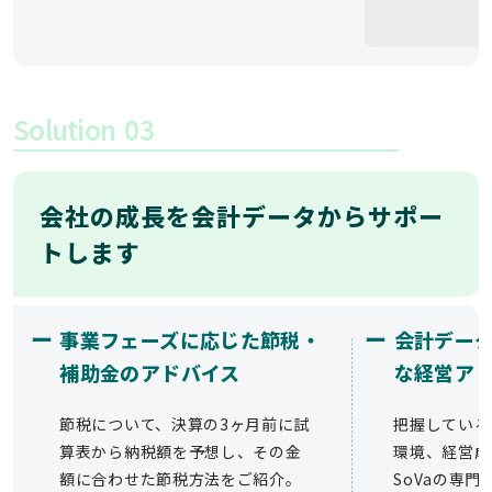
Solution
03
会社の成長を会計データからサポー
トします
ー
ー
事業フェーズに応じた節税・
会計デー
補助金のアドバイス
な経営ア
節税について、決算の3ヶ月前に試
把握している
算表から納税額を予想し、その金
環境、経営成
額に合わせた節税方法をご紹介。
SoVaの専