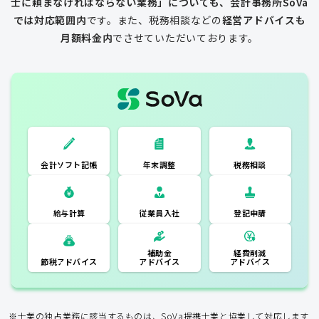
士に頼まなければならない業務」についても、会計事務所SoVa
では対応範囲内
です。
また、税務相談などの
経営アドバイスも
月額料金内
でさせていただいております。
一般的な税理士
会計ソフト記
税務相談
年末調整
会計ソフト記帳
帳
年末調整
税務相談
登記申請
従業員入社
給与計算
経費削減
補助金
アドバイス
アドバイス
節税アドバイス
※士業の独占業務に該当するものは、SoVa提携士業と協業して対応します