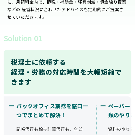
に、月額料金内で、節税・補助金・経費削減・資金繰り提案
などの 経営状況に合わせたアドバイスも定期的にご提案さ
せていただきます。
Solution
01
税理士に依頼する
経理・労務の対応時間を大幅短縮で
きます
ー
ー
バックオフィス業務を窓口一
ペーパー
つでまとめて解決！
類のやり
記帳代行も給与計算代行も、全部
資料のやりと