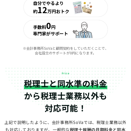
自分でやるより
12
約
万円おトク
0
手数料
円
専門家がサポート
※会計事務所SoVaと顧問契約をしていただくことで、
会社設立のサポートが0円になります。
Price
税理士と同水準の料金
から
税理士業務以外も
対応可能！
上記で説明したように、会計事務所SoVaでは、税理士業務以外
も対応しておりますが、
一般的な
税理士報酬の月額料金と同水