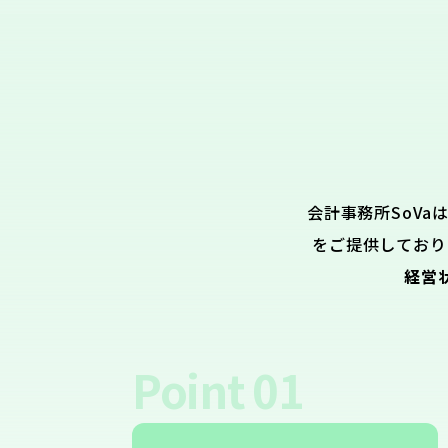
会計事務所SoVa
をご提供しており
経営
Point
01