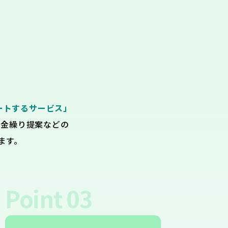
ートするサービス」
資金繰り提案などの
ます。
Point
03