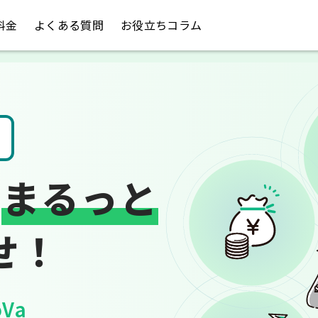
料金
よくある質問
お役立ちコラム
税金のお悩み
は
まるっと
せ！
Va