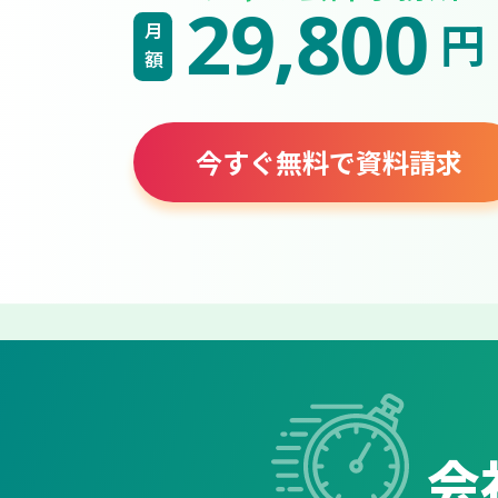
29,800
円
月額
今すぐ無料で資料請求
会