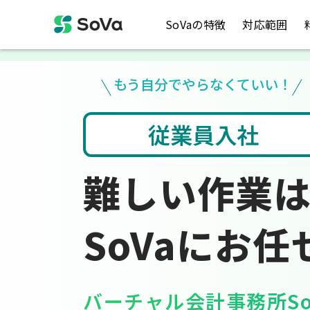
SoVaの特徴
対応範囲
もう自分でやらなくていい！
社
会計ソフト入力
難しい作業
SoVaにお任
バーチャル会計事務所So