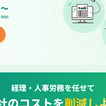
~
（税抜）
経理・人事労務を任せて
社のコストを
削減し