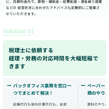
に、月額料金内で、節税・補助金・経費削減・資金繰り提案
などの 経営状況に合わせたアドバイスも定期的にご提案さ
せていただきます。
Solution
01
税理士に依頼する
経理・労務の対応時間を大幅短縮で
きます
ー
ー
バックオフィス業務を窓口一
ペーパー
つでまとめて解決！
類のやり
記帳代行も給与計算代行も、全部
資料のやりと