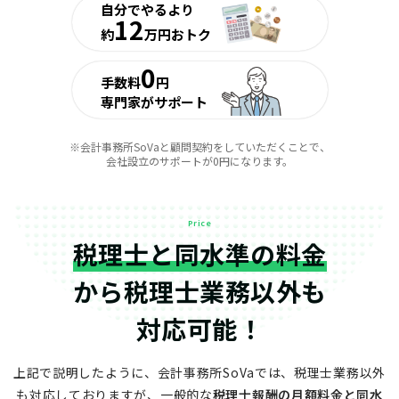
自分でやるより
12
約
万円おトク
0
手数料
円
専門家がサポート
※会計事務所SoVaと顧問契約をしていただくことで、
会社設立のサポートが0円になります。
Price
税理士と同水準の料金
から
税理士業務以外も
対応可能！
上記で説明したように、会計事務所SoVaでは、税理士業務以外
も対応しておりますが、
一般的な
税理士報酬の月額料金と同水