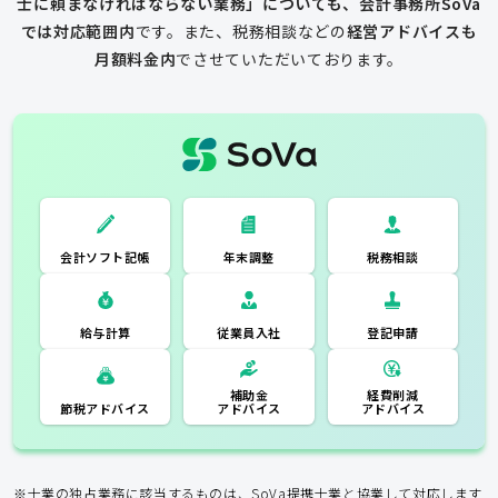
士に頼まなければならない業務」についても、会計事務所SoVa
では対応範囲内
です。
また、税務相談などの
経営アドバイスも
月額料金内
でさせていただいております。
一般的な税理士
会計ソフト記
税務相談
年末調整
会計ソフト記帳
帳
年末調整
税務相談
登記申請
従業員入社
給与計算
経費削減
補助金
アドバイス
アドバイス
節税アドバイス
※士業の独占業務に該当するものは、SoVa提携士業と協業して対応します