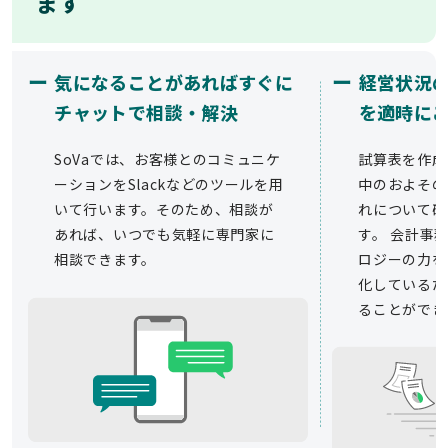
ます
ー
ー
気になることがあればすぐに
経営状況
チャットで相談・解決
を適時に
SoVaでは、お客様とのコミュニケ
試算表を作成
ーションをSlackなどのツールを用
中のおよその
いて行います。そのため、相談が
れについて確
あれば、いつでも気軽に専門家に
す。 会計事務
相談できます。
ロジーの力を
化しているた
ることができ