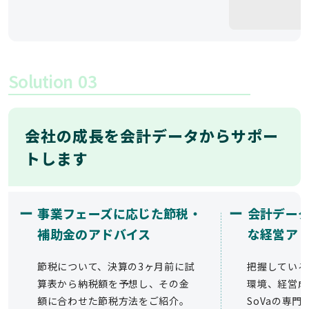
Solution
03
会社の成長を会計データからサポー
トします
ー
ー
事業フェーズに応じた節税・
会計デー
補助金のアドバイス
な経営ア
節税について、決算の3ヶ月前に試
把握している
算表から納税額を予想し、その金
環境、経営成
額に合わせた節税方法をご紹介。
SoVaの専