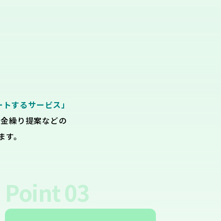
ートするサービス」
資金繰り提案などの
ます。
Point
03