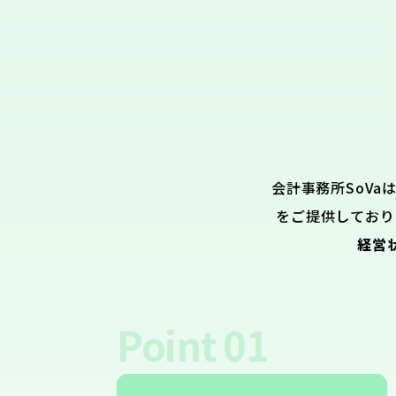
会計事務所SoVa
をご提供しており
経営
Point
01