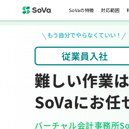
SoVaの特徴
対応範囲
もう自分でやらなくていい！
ト入力
税金のお悩み
難しい作業
SoVaにお任
バーチャル会計事務所So