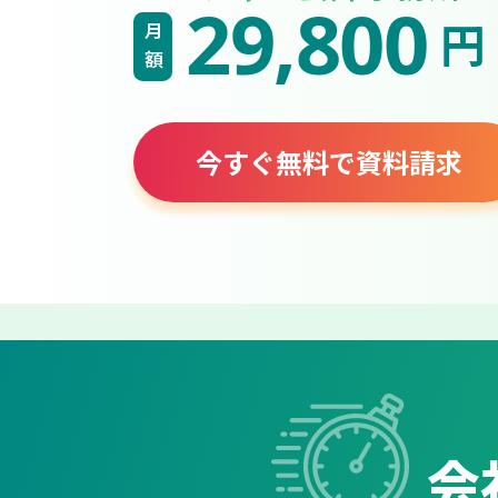
29,800
円
月額
今すぐ無料で資料請求
会