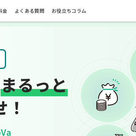
料金
よくある質問
お役立ちコラム
請求書や領収書
は
まるっと
せ！
Va