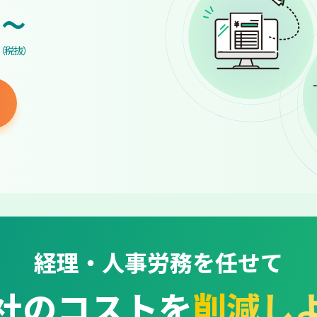
~
（税抜）
経理・人事労務を任せて
社のコストを
削減し