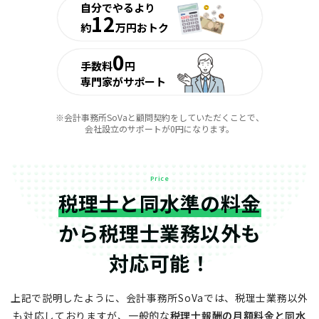
自分でやるより
12
約
万円おトク
0
手数料
円
専門家がサポート
※会計事務所SoVaと顧問契約をしていただくことで、
会社設立のサポートが0円になります。
Price
税理士と同水準の料金
から
税理士業務以外も
対応可能！
上記で説明したように、会計事務所SoVaでは、税理士業務以外
も対応しておりますが、
一般的な
税理士報酬の月額料金と同水