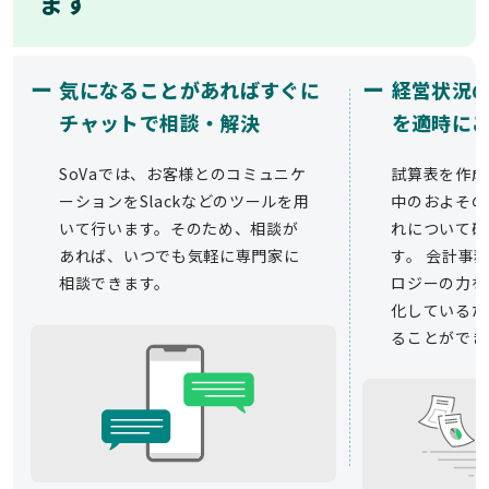
ます
ー
ー
気になることがあればすぐに
経営状況
チャットで相談・解決
を適時に
SoVaでは、お客様とのコミュニケ
試算表を作成
ーションをSlackなどのツールを用
中のおよその
いて行います。そのため、相談が
れについて確
あれば、いつでも気軽に専門家に
す。 会計事務
相談できます。
ロジーの力を
化しているた
ることができ