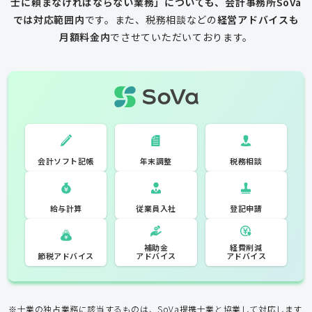
士に頼まなければならない業務」についても、会計事務所SoVa
では対応範囲内
です。
また、税務相談などの
経営アドバイスも
月額料金内
でさせていただいております。
一般的な税理士
会計ソフト記
税務相談
年末調整
会計ソフト記帳
帳
年末調整
税務相談
登記申請
従業員入社
給与計算
経費削減
補助金
アドバイス
アドバイス
節税アドバイス
※士業の独占業務に該当するものは、SoVa提携士業と協業して対応します