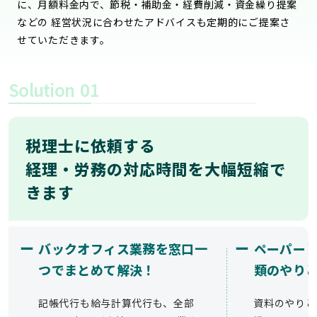
に、月額料金内で、節税・補助金・経費削減・資金繰り提案
などの 経営状況に合わせたアドバイスも定期的にご提案さ
せていただきます。
Solution
01
税理士に依頼する
経理・労務の対応時間を大幅短縮で
きます
ー
ー
バックオフィス業務を窓口一
ペーパー
つでまとめて解決！
類のやり
記帳代行も給与計算代行も、全部
資料のやりと