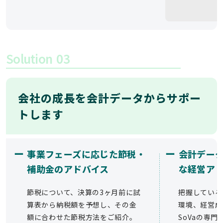
Solution
03
会社の成長を会計データからサポー
トします
ー
ー
事業フェーズに応じた節税・
会計デー
補助金のアドバイス
な経営ア
節税について、決算の3ヶ月前に試
把握している
算表から納税額を予想し、その金
環境、経営成
額に合わせた節税方法をご紹介。
SoVaの専