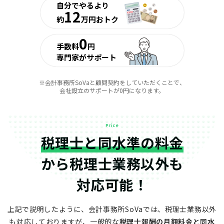
自分でやるより
12
約
万円おトク
0
手数料
円
専門家がサポート
※会計事務所SoVaと顧問契約をしていただくことで、
会社設立のサポートが0円になります。
Price
税理士と同水準の料金
から
税理士業務以外も
対応可能！
上記で説明したように、会計事務所SoVaでは、税理士業務以外
も対応しておりますが、
一般的な
税理士報酬の月額料金と同水