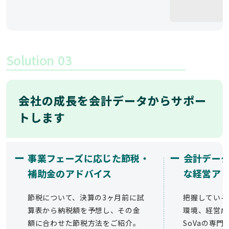
Solution
03
会社の成長を会計データからサポー
トします
ー
ー
事業フェーズに応じた節税・
会計デー
補助金のアドバイス
な経営ア
節税について、決算の3ヶ月前に試
把握している
算表から納税額を予想し、その金
環境、経営成
額に合わせた節税方法をご紹介。
SoVaの専