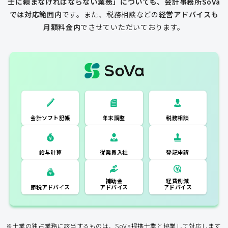
士に頼まなければならない業務」についても、会計事務所SoVa
では対応範囲内
です。
また、税務相談などの
経営アドバイスも
月額料金内
でさせていただいております。
一般的な税理士
会計ソフト記
税務相談
年末調整
会計ソフト記帳
帳
年末調整
税務相談
登記申請
従業員入社
給与計算
経費削減
補助金
アドバイス
アドバイス
節税アドバイス
※士業の独占業務に該当するものは、SoVa提携士業と協業して対応します