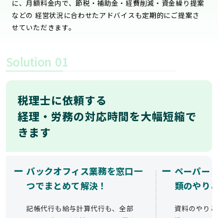
に、月額料金内で、節税・補助金・経費削減・資金繰り提案
などの 経営状況に合わせたアドバイスも定期的にご提案さ
せていただきます。
Solution
01
税理士に依頼する
経理・労務の対応時間を大幅短縮で
きます
ー
ー
バックオフィス業務を窓口一
ペーパー
つでまとめて解決！
類のやり
記帳代行も給与計算代行も、全部
資料のやりと