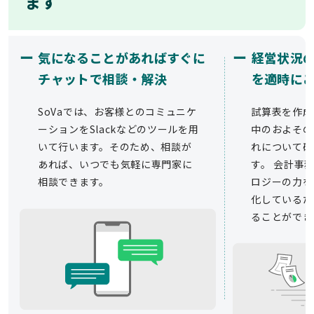
ます
ー
ー
気になることがあればすぐに
経営状況
チャットで相談・解決
を適時に
SoVaでは、お客様とのコミュニケ
試算表を作成
ーションをSlackなどのツールを用
中のおよその
いて行います。そのため、相談が
れについて確
あれば、いつでも気軽に専門家に
す。 会計事務
相談できます。
ロジーの力を
化しているた
ることができ