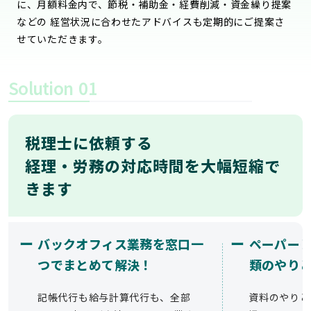
に、月額料金内で、節税・補助金・経費削減・資金繰り提案
などの 経営状況に合わせたアドバイスも定期的にご提案さ
せていただきます。
Solution
01
税理士に依頼する
経理・労務の対応時間を大幅短縮で
きます
ー
ー
バックオフィス業務を窓口一
ペーパー
つでまとめて解決！
類のやり
記帳代行も給与計算代行も、全部
資料のやりと