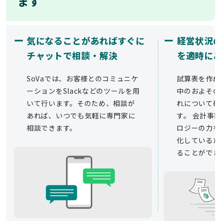
ます
ー
ー
気になることがあればすぐに
経営状況
チャットで相談・解決
を適時に
SoVaでは、お客様とのコミュニケ
試算表を作成
ーションをSlackなどのツールを用
中のおよその
いて行います。そのため、相談が
れについて確
あれば、いつでも気軽に専門家に
す。 会計事務
相談できます。
ロジーの力を
化しているた
ることができ