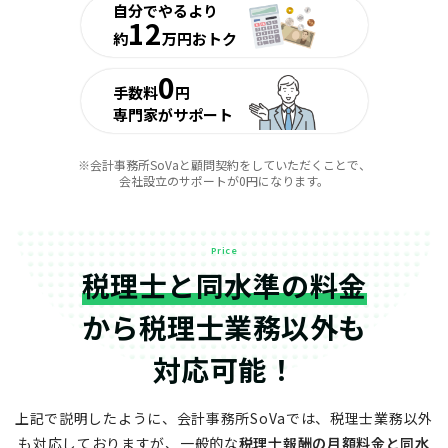
自分でやるより
12
約
万円おトク
0
手数料
円
専門家がサポート
※会計事務所SoVaと顧問契約をしていただくことで、
会社設立のサポートが0円になります。
Price
税理士と同水準の料金
から
税理士業務以外も
対応可能！
上記で説明したように、会計事務所SoVaでは、税理士業務以外
も対応しておりますが、
一般的な
税理士報酬の月額料金と同水