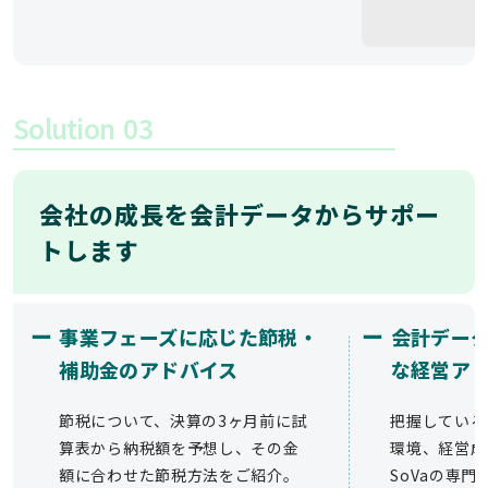
Solution
03
会社の成長を会計データからサポー
トします
ー
ー
事業フェーズに応じた節税・
会計デー
補助金のアドバイス
な経営ア
節税について、決算の3ヶ月前に試
把握している
算表から納税額を予想し、その金
環境、経営成
額に合わせた節税方法をご紹介。
SoVaの専