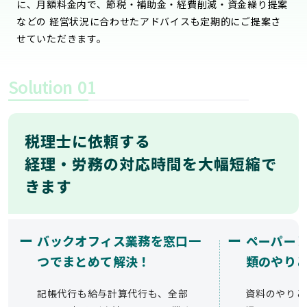
に、月額料金内で、節税・補助金・経費削減・資金繰り提案
などの 経営状況に合わせたアドバイスも定期的にご提案さ
せていただきます。
Solution
01
税理士に依頼する
経理・労務の対応時間を大幅短縮で
きます
ー
ー
バックオフィス業務を窓口一
ペーパー
つでまとめて解決！
類のやり
記帳代行も給与計算代行も、全部
資料のやりと