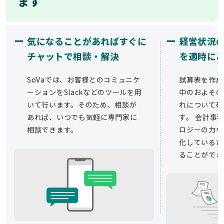
ます
ー
ー
気になることがあればすぐに
経営状況
チャットで相談・解決
を適時に
SoVaでは、お客様とのコミュニケ
試算表を作成
ーションをSlackなどのツールを用
中のおよその
いて行います。そのため、相談が
れについて確
あれば、いつでも気軽に専門家に
す。 会計事務
相談できます。
ロジーの力を
化しているた
ることができ