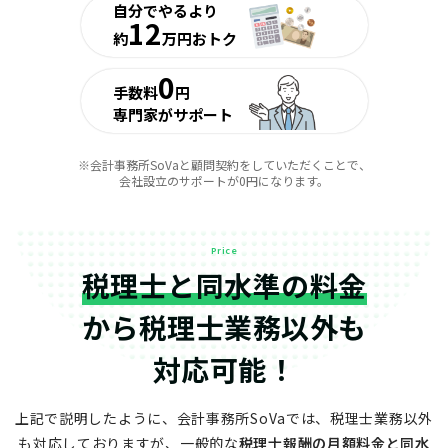
自分でやるより
12
約
万円おトク
0
手数料
円
専門家がサポート
※会計事務所SoVaと顧問契約をしていただくことで、
会社設立のサポートが0円になります。
Price
税理士と同水準の料金
から
税理士業務以外も
対応可能！
上記で説明したように、会計事務所SoVaでは、税理士業務以外
も対応しておりますが、
一般的な
税理士報酬の月額料金と同水