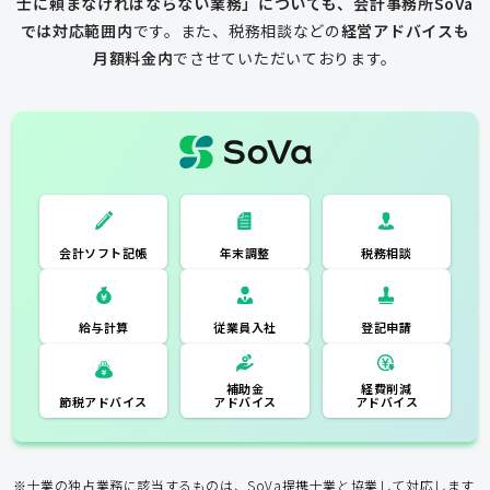
士に頼まなければならない業務」についても、会計事務所SoVa
では対応範囲内
です。
また、税務相談などの
経営アドバイスも
月額料金内
でさせていただいております。
一般的な税理士
会計ソフト記
税務相談
年末調整
会計ソフト記帳
帳
年末調整
税務相談
登記申請
従業員入社
給与計算
経費削減
補助金
アドバイス
アドバイス
節税アドバイス
※士業の独占業務に該当するものは、SoVa提携士業と協業して対応します