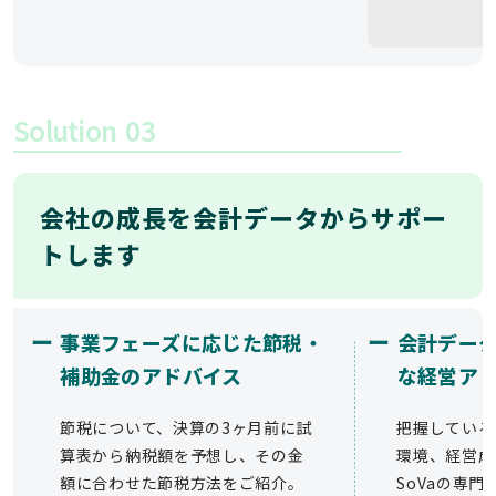
Solution
03
会社の成長を会計データからサポー
トします
ー
ー
事業フェーズに応じた節税・
会計デー
補助金のアドバイス
な経営ア
節税について、決算の3ヶ月前に試
把握している
算表から納税額を予想し、その金
環境、経営成
額に合わせた節税方法をご紹介。
SoVaの専