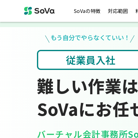
SoVaの特徴
対応範囲
もう自分でやらなくていい！
社
会計ソフト入力
難しい作業
SoVaにお任
バーチャル会計事務所So