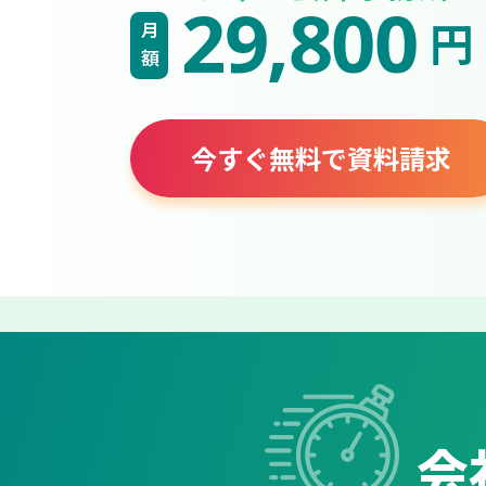
29,800
円
月額
今すぐ無料で資料請求
会