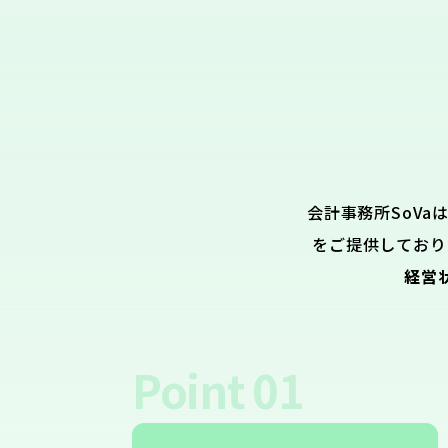
会計事務所SoVa
をご提供しており
経営
Point
01