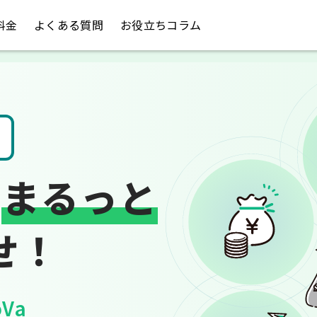
料金
よくある質問
お役立ちコラム
税金のお悩み
は
まるっと
せ！
Va