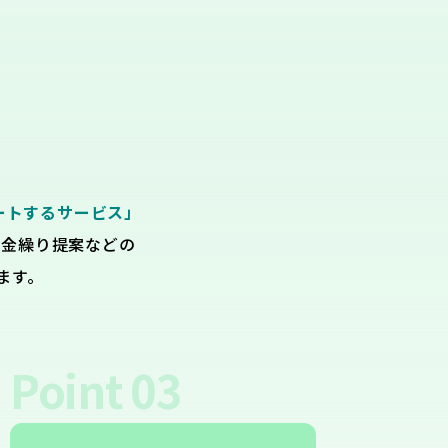
ートするサービス」
資金繰り提案などの
ます。
Point
03