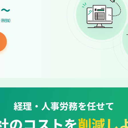
~
（税抜）
経理・人事労務を任せて
社のコストを
削減し