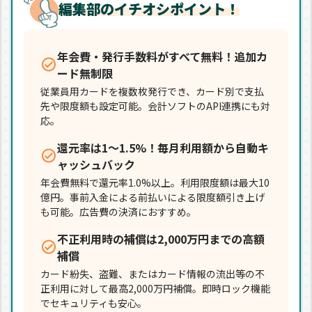
編集部のイチオシポイント！
年会費・発行手数料がすべて無料！追加カ
ード無制限
従業員用カードを複数枚発行でき、カード別で支払
先や限度額も設定可能。会計ソフトのAPI連携にも対
応。
還元率は1～1.5%！毎月利用額から自動キ
ャッシュバック
年会費無料で還元率1.0%以上。利用限度額は最大10
億円。事前入金による前払いによる限度額引き上げ
も可能。広告費の決済におすすめ。
不正利用時の補償は2,000万円までの高額
補償
カード紛失、盗難、またはカード情報の流出等の不
正利用に対して最高2,000万円補償。即時ロック機能
でセキュリティも安心。