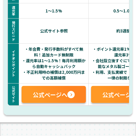
還
1〜1.5%
0.5〜1.0%
元
率
発
行
ス
公式サイト参照
約3週間
ピ
ー
ド
・年会費・発行手数料がすべて無
・ポイント還元率1%・
イ
料！追加カード無制限
還元率3%
チ
オ
・還元率は1～1.5%！毎月利用額か
・会社設立後すぐにでも
シ
ポ
ら自動キャッシュバック
能なメタル製ゴール
イ
ン
・不正利用時の補償は2,000万円ま
・利用、支払実績で【利
ト
での高額補償
一律の制限なし
公
式
公式ページへ
公式ページ
サ
イ
ト