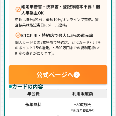
確定申告書・決算書・登記簿謄本不要！個
人事業主OK
申込は身分証1枚、最短10分/オンラインで完結。審
査結果は最短当日にメール連絡。
ETC利用・特約店で最大1.5%の還元率
個人カードとの2枚持ちで特約店、ETCカード利用時
のポイント1.5％還元。～500万円までの総利用枠(※
所定の審査があります)。
公式ページへ
カードの内容
年会費
利用限度額
永年無料
~500万円
※所定の審査あり