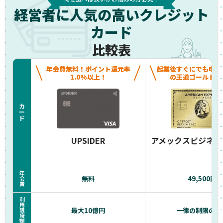
経営者に人気の高いクレジット
カード
比較表
年会費無料！ポイント還元率
起業後すぐにでも申し
1.0%以上！
の王道ゴールドカ
カ
ー
ド
UPSIDER
アメックスビジネス
年
無料
49,500円
会
費
利
用
最大10億円
一律の制限のな
限
度
額