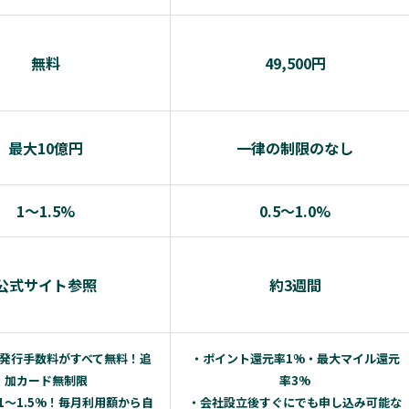
無料
49,500円
最大10億円
一律の制限のなし
1〜1.5%
0.5〜1.0%
公式サイト参照
約3週間
発行手数料がすべて無料！追
・ポイント還元率1%・最大マイル還元
加カード無制限
率3%
1～1.5%！毎月利用額から自
・会社設立後すぐにでも申し込み可能な