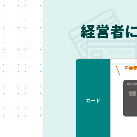
経営者
年会
カード