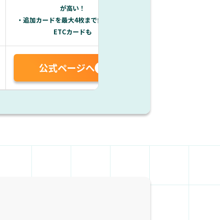
が高い！
・ANAマイル還元率1
・追加カードを最大4枚まで無料発行、
・カード利用枠に一律
ETCカードも
公式ページへ
公式ページ