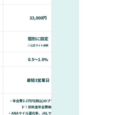
33,000円
33,000
個別に設定
一律の制限
※公式サイト参照
0.5〜1.0%
0.4〜1.
最短3営業日
2〜3週
・年会費3.3万円(税込)のプラチナカー
ド！初年度年会費無料
・登記簿謄本、決算書の
・ANAマイル還元率、JALマイル還元率
書類は代表者の本人