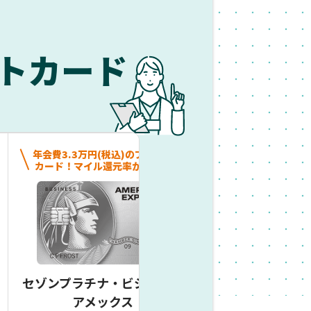
トカード
年会費3.3万円(税込)のプラチナ
ANAマイル還元率1
カード！マイル還元率が高い！
用枠に一律の制
セゾンプラチナ・ビジネス・
ダイナースクラブ
アメックス
ード