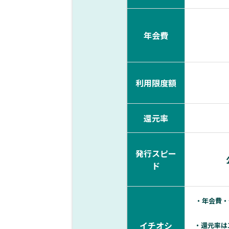
年会費
利用限度額
還元率
発行スピー
ド
・年会費・
イチオシ
・還元率は