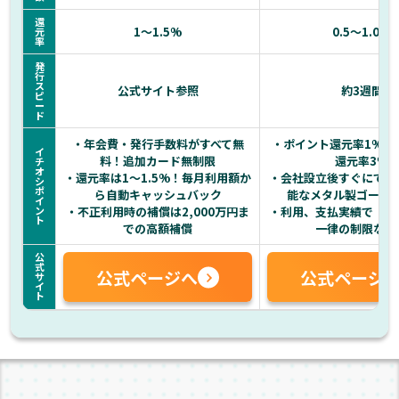
還
1〜1.5%
0.5〜1.0%
元
率
発
行
ス
公式サイト参照
約3週間
ピ
ー
ド
・年会費・発行手数料がすべて無
・ポイント還元率1%・
イ
料！追加カード無制限
還元率3%
チ
オ
・還元率は1～1.5%！毎月利用額か
・会社設立後すぐにでも
シ
ポ
ら自動キャッシュバック
能なメタル製ゴール
イ
ン
・不正利用時の補償は2,000万円ま
・利用、支払実績で【利
ト
での高額補償
一律の制限なし
公
式
公式ページへ
公式ページ
サ
イ
ト