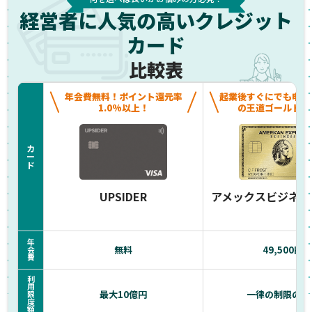
経営者に人気の高いクレジット
カード
比較表
年会費無料！ポイント還元率
起業後すぐにでも申し
1.0%以上！
の王道ゴールドカ
カ
ー
ド
UPSIDER
アメックスビジネス
年
無料
49,500円
会
費
利
用
最大10億円
一律の制限のな
限
度
額