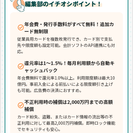
編集部のイチオシポイント！
年会費・発行手数料がすべて無料！追加カ
ード無制限
従業員用カードを複数枚発行でき、カード別で支払
先や限度額も設定可能。会計ソフトのAPI連携にも対
応。
還元率は1～1.5%！毎月利用額から自動キ
ャッシュバック
年会費無料で還元率1.0%以上。利用限度額は最大10
億円。事前入金による前払いによる限度額引き上げ
も可能。広告費の決済におすすめ。
不正利用時の補償は2,000万円までの高額
補償
カード紛失、盗難、またはカード情報の流出等の不
正利用に対して最高2,000万円補償。即時ロック機能
でセキュリティも安心。