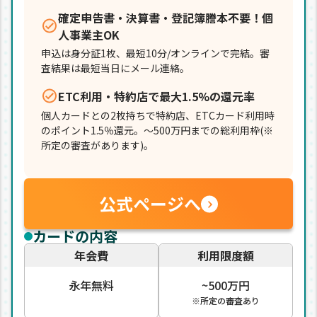
確定申告書・決算書・登記簿謄本不要！個
人事業主OK
申込は身分証1枚、最短10分/オンラインで完結。審
査結果は最短当日にメール連絡。
ETC利用・特約店で最大1.5%の還元率
個人カードとの2枚持ちで特約店、ETCカード利用時
のポイント1.5％還元。～500万円までの総利用枠(※
所定の審査があります)。
公式ページへ
カードの内容
年会費
利用限度額
永年無料
~500万円
※所定の審査あり