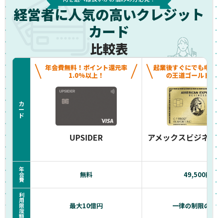
経営者に人気の高いクレジット
カード
比較表
年会費無料！ポイント還元率
起業後すぐにでも申し
1.0%以上！
の王道ゴールドカ
カ
ー
ド
UPSIDER
アメックスビジネス
年
無料
49,500円
会
費
利
用
最大10億円
一律の制限のな
限
度
額