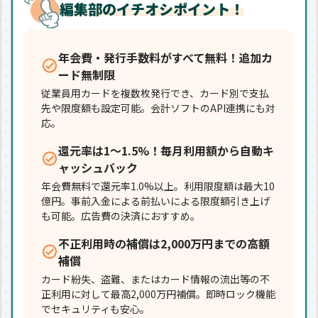
編集部のイチオシポイント！
年会費・発行手数料がすべて無料！追加カ
ード無制限
従業員用カードを複数枚発行でき、カード別で支払
先や限度額も設定可能。会計ソフトのAPI連携にも対
応。
還元率は1～1.5%！毎月利用額から自動キ
ャッシュバック
年会費無料で還元率1.0%以上。利用限度額は最大10
億円。事前入金による前払いによる限度額引き上げ
も可能。広告費の決済におすすめ。
不正利用時の補償は2,000万円までの高額
補償
カード紛失、盗難、またはカード情報の流出等の不
正利用に対して最高2,000万円補償。即時ロック機能
でセキュリティも安心。