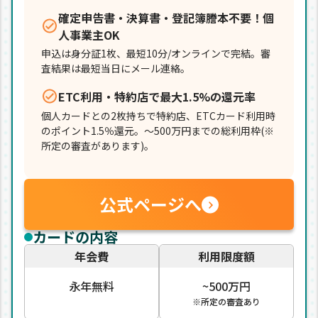
確定申告書・決算書・登記簿謄本不要！個
人事業主OK
申込は身分証1枚、最短10分/オンラインで完結。審
査結果は最短当日にメール連絡。
ETC利用・特約店で最大1.5%の還元率
個人カードとの2枚持ちで特約店、ETCカード利用時
のポイント1.5％還元。～500万円までの総利用枠(※
所定の審査があります)。
公式ページへ
カードの内容
年会費
利用限度額
永年無料
~500万円
※所定の審査あり