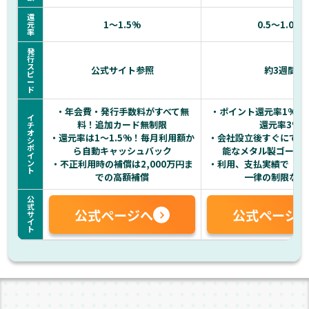
還
1〜1.5%
0.5〜1.0%
元
率
発
行
ス
公式サイト参照
約3週間
ピ
ー
ド
・年会費・発行手数料がすべて無
・ポイント還元率1%・
イ
料！追加カード無制限
還元率3%
チ
オ
・還元率は1～1.5%！毎月利用額か
・会社設立後すぐにでも
シ
ポ
ら自動キャッシュバック
能なメタル製ゴール
イ
ン
・不正利用時の補償は2,000万円ま
・利用、支払実績で【利
ト
での高額補償
一律の制限なし
公
式
公式ページへ
公式ページ
サ
イ
ト