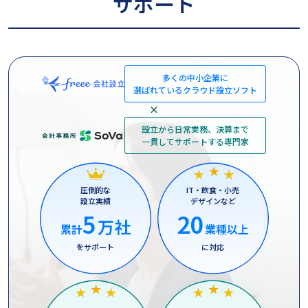
サポート
多くの中小企業に
選ばれているクラウド設立ソフト
×
設立から日常業務、決算まで
一貫してサポートする専門家
圧倒的な
IT・飲食・小売
設立実績
デザインなど
5
20
万社
累計
業種以上
をサポート
に対応