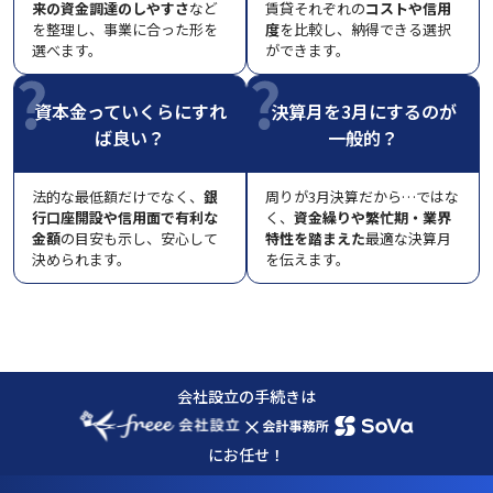
来の資金調達のしやすさ
など
賃貸それぞれの
コストや信用
を整理し、事業に合った形を
度
を比較し、納得できる選択
選べます。
ができます。
資本金っていくらにすれ
決算月を3月にするのが
ば良い？
一般的？
法的な最低額だけでなく、
銀
周りが3月決算だから…ではな
行口座開設や信用面で有利な
く、
資金繰りや繁忙期・業界
金額
の目安も示し、安心して
特性を踏まえた
最適な決算月
決められます。
を伝えます。
会社設立の手続きは
×
にお任せ！