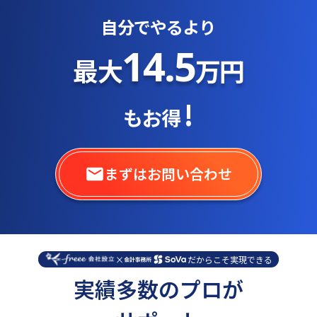
自分でやるより
14.5
最大
万円
!
もお得
まずはお問い合わせ
×
だからこそ実現できる
実績多数のプロが