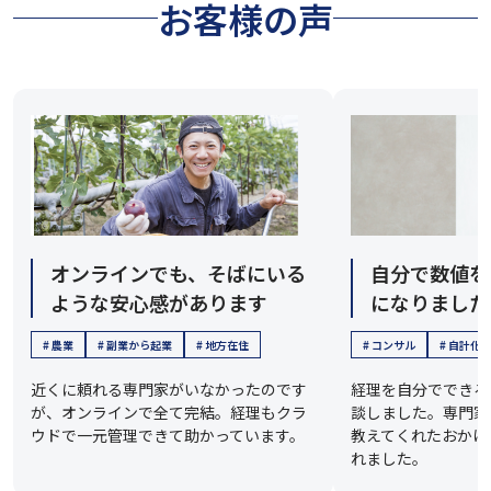
お客様の声
オンラインでも、そばにいる
自分で数値を
ような安心感があります
になりました
# 農業
# 副業から起業
# 地方在住
# コンサル
# 自計化
近くに頼れる専門家がいなかったのです
経理を自分でできる
が、オンラインで全て完結。経理もクラ
談しました。専門家
ウドで一元管理できて助かっています。
教えてくれたおかげ
れました。