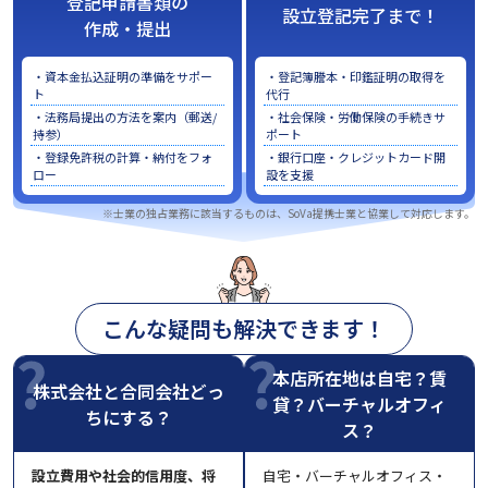
登記申請書類の
設立登記完了まで！
作成・提出
・資本金払込証明の準備をサポー
・登記簿謄本・印鑑証明の取得を
ト
代行
・法務局提出の方法を案内（郵送/
・社会保険・労働保険の手続きサ
持参）
ポート
・登録免許税の計算・納付をフォ
・銀行口座・クレジットカード開
ロー
設を支援
※士業の独占業務に該当するものは、SoVa提携士業と協業して対応します。
こんな疑問も解決できます！
本店所在地は自宅？賃
株式会社と合同会社どっ
貸？バーチャルオフィ
ちにする？
ス？
設立費用や社会的信用度、将
自宅・バーチャルオフィス・