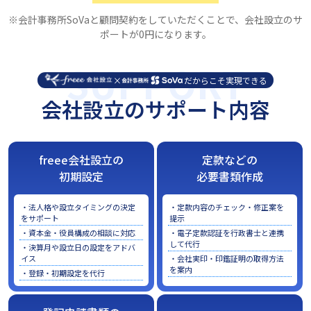
※会計事務所SoVaと顧問契約をしていただくことで、会社設立のサ
ポートが0円になります。
SUPPORT
×
だからこそ実現できる
会社設立のサポート内容
freee会社設立の
定款などの
初期設定
必要書類作成
・法人格や設立タイミングの決定
・定款内容のチェック・修正案を
をサポート
提示
・資本金・役員構成の相談に対応
・電子定款認証を行政書士と連携
して代行
・決算月や設立日の設定をアドバ
イス
・会社実印・印鑑証明の取得方法
を案内
・登録・初期設定を代行