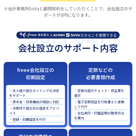
※会計事務所SoVaと顧問契約をしていただくことで、会社設立のサ
ポートが0円になります。
SUPPORT
×
だからこそ実現できる
会社設立のサポート内容
freee会社設立の
定款などの
初期設定
必要書類作成
・法人格や設立タイミングの決定
・定款内容のチェック・修正案を
をサポート
提示
・資本金・役員構成の相談に対応
・電子定款認証を行政書士と連携
して代行
・決算月や設立日の設定をアドバ
イス
・会社実印・印鑑証明の取得方法
を案内
・登録・初期設定を代行