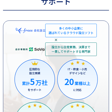
サポート
多くの中小企業に
選ばれているクラウド設立ソフト
×
設立から日常業務、決算まで
一貫してサポートする専門家
圧倒的な
IT・飲食・小売
設立実績
デザインなど
5
20
万社
累計
業種以上
をサポート
に対応