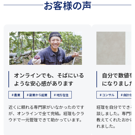
お客様の声
オンラインでも、そばにいる
自分で数値を
ような安心感があります
になりました
# 農業
# 副業から起業
# 地方在住
# コンサル
# 自計化
近くに頼れる専門家がいなかったのです
経理を自分でできる
が、オンラインで全て完結。経理もクラ
談しました。専門家
ウドで一元管理できて助かっています。
教えてくれたおかげ
れました。