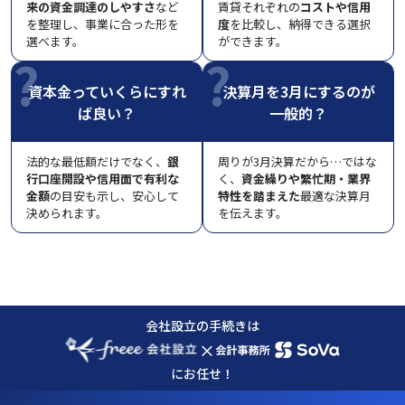
来の資金調達のしやすさ
など
賃貸それぞれの
コストや信用
を整理し、事業に合った形を
度
を比較し、納得できる選択
選べます。
ができます。
資本金っていくらにすれ
決算月を3月にするのが
ば良い？
一般的？
法的な最低額だけでなく、
銀
周りが3月決算だから…ではな
行口座開設や信用面で有利な
く、
資金繰りや繁忙期・業界
金額
の目安も示し、安心して
特性を踏まえた
最適な決算月
決められます。
を伝えます。
会社設立の手続きは
×
にお任せ！