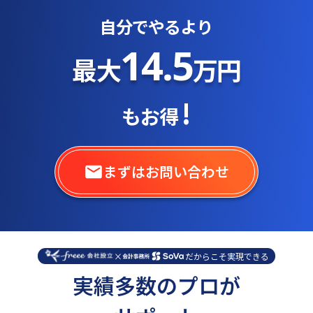
自分でやるより
14.5
最大
万円
!
もお得
まずはお問い合わせ
×
だからこそ実現できる
実績多数のプロが