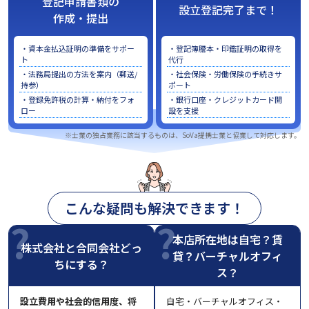
登記申請書類の
設立登記完了まで！
作成・提出
・資本金払込証明の準備をサポー
・登記簿謄本・印鑑証明の取得を
ト
代行
・法務局提出の方法を案内（郵送/
・社会保険・労働保険の手続きサ
持参）
ポート
・登録免許税の計算・納付をフォ
・銀行口座・クレジットカード開
ロー
設を支援
※士業の独占業務に該当するものは、SoVa提携士業と協業して対応します。
こんな疑問も解決できます！
本店所在地は自宅？賃
株式会社と合同会社どっ
貸？バーチャルオフィ
ちにする？
ス？
設立費用や社会的信用度、将
自宅・バーチャルオフィス・