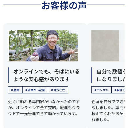
お客様の声
オンラインでも、そばにいる
自分で数値を
ような安心感があります
になりました
# 農業
# 副業から起業
# 地方在住
# コンサル
# 自計化
近くに頼れる専門家がいなかったのです
経理を自分でできる
が、オンラインで全て完結。経理もクラ
談しました。専門家
ウドで一元管理できて助かっています。
教えてくれたおかげ
れました。