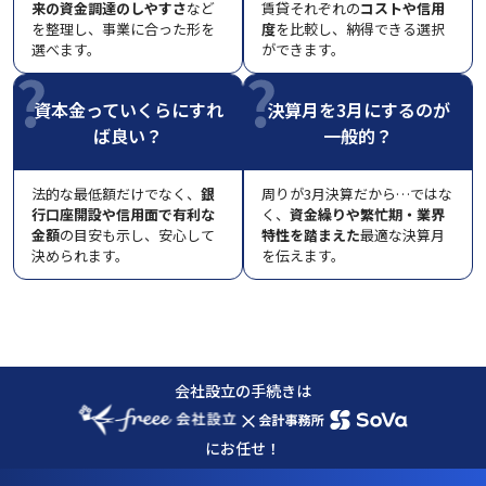
来の資金調達のしやすさ
など
賃貸それぞれの
コストや信用
を整理し、事業に合った形を
度
を比較し、納得できる選択
選べます。
ができます。
資本金っていくらにすれ
決算月を3月にするのが
ば良い？
一般的？
法的な最低額だけでなく、
銀
周りが3月決算だから…ではな
行口座開設や信用面で有利な
く、
資金繰りや繁忙期・業界
金額
の目安も示し、安心して
特性を踏まえた
最適な決算月
決められます。
を伝えます。
会社設立の手続きは
×
にお任せ！