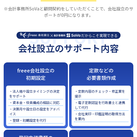
※会計事務所SoVaと顧問契約をしていただくことで、会社設立のサ
ポートが0円になります。
SUPPORT
×
だからこそ実現できる
会社設立のサポート内容
freee会社設立の
定款などの
初期設定
必要書類作成
・法人格や設立タイミングの決定
・定款内容のチェック・修正案を
をサポート
提示
・資本金・役員構成の相談に対応
・電子定款認証を行政書士と連携
して代行
・決算月や設立日の設定をアドバ
イス
・会社実印・印鑑証明の取得方法
を案内
・登録・初期設定を代行