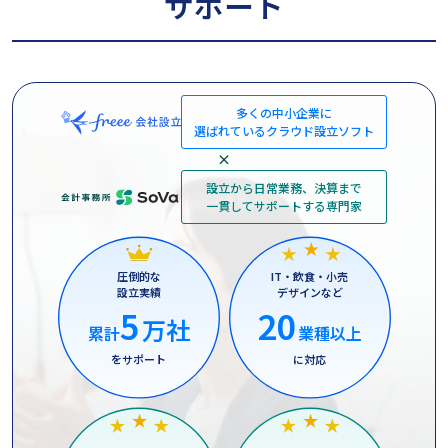
サポート
多くの中小企業に
選ばれているクラウド設立ソフト
×
設立から日常業務、決算まで
一貫してサポートする専門家
圧倒的な
IT・飲食・小売
設立実績
デザインなど
5
20
万社
累計
業種以上
をサポート
に対応