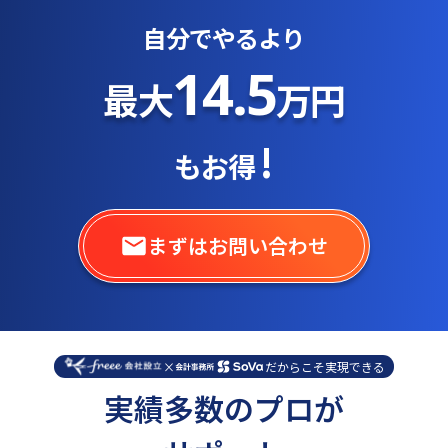
自分でやるより
14.5
最大
万円
!
もお得
まずはお問い合わせ
×
だからこそ実現できる
実績多数のプロが