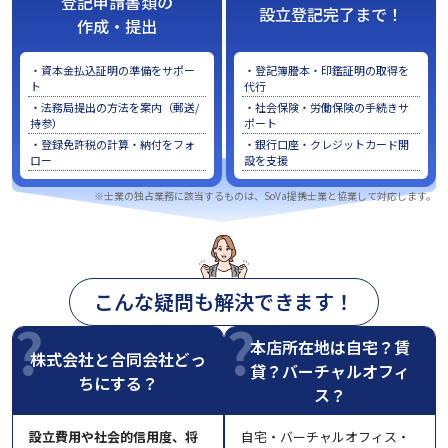
登記申請書類の
設立登記完了まで！
作成・提出
・資本金払込証明の準備をサポー
・登記簿謄本・印鑑証明の取得を
ト
代行
・法務局提出の方法を案内（郵送/
・社会保険・労働保険の手続きサ
持参）
ポート
・登録免許税の計算・納付をフォ
・銀行口座・クレジットカード開
ロー
設を支援
※士業の独占業務に該当するものは、SoVa提携士業と協業して対応します。
こんな疑問も解決できます！
本店所在地は自宅？賃
株式会社と合同会社どっ
貸？バーチャルオフィ
ちにする？
ス？
設立費用や社会的信用度、将
自宅・バーチャルオフィス・