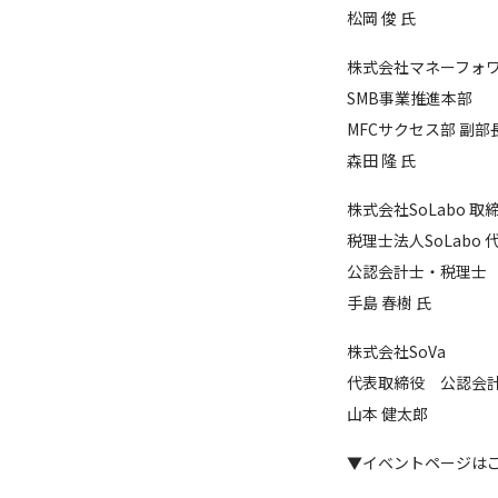
松岡 俊 氏
株式会社マネーフォ
SMB事業推進本部
MFCサクセス部 副部
森田 隆 氏
株式会社SoLabo 取
税理士法人SoLabo 
公認会計士・税理士
手島 春樹 氏
株式会社SoVa
代表取締役 公認会
山本 健太郎
▼イベントページは