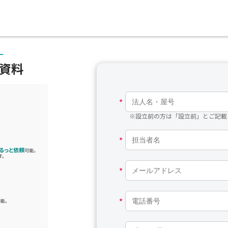
ー
介資料
*
※設立前の方は「設立前」とご記載
*
*
*