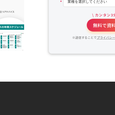
*
\ カンタン3
無料で資料
※送信することで
プライバシ
a