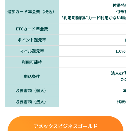
付帯特典あ
追加カード年会費（税込）
付帯特
*判定期間内にカード利用がない場合、
ETCカード年会費
ポイント還元率
1.
マイル還元率
1.0%〜
利用可能枠
法人の代
申込条件
ただ
必要書類（個人）
本
必要書類（法人）
代表の
アメックスビジネスゴールド