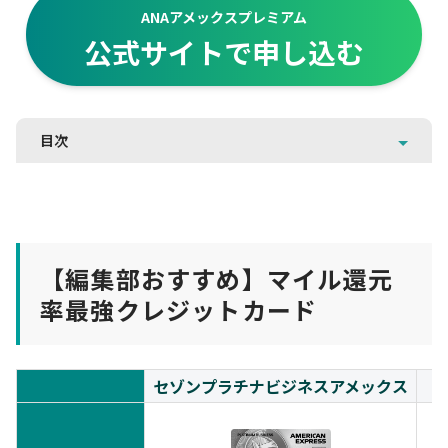
ANAアメックスプレミアム
公式サイトで申し込む
目次
【編集部おすすめ】マイル還元
率最強クレジットカード
セゾンプラチナビジネスアメックス