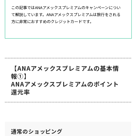
この記事ではANAアメックスプレミアムのキャンペーンについ
て解説しています。ANAアメックスプレミアムは旅行をされる
方に非常におすすめのクレジットカードです。
【ANAアメックスプレミアムの基本情
報①】
ANAアメックスプレミアムのポイント
還元率
通常のショッピング