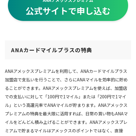
ANAアメックスプレミアム
公式サイトで申し込む
ANAカードマイルプラスの特典
ANAアメックスプレミアムを利用して、ANAカードマイルプラス
加盟店で支払いを行うことで、さらにANAマイルを効率的に貯め
ることができます。ANAアメックスプレミアムを使えば、加盟店
での支払いに対して「100円で1マイル」または「200円で1マイ
ル」という高還元率でANAマイルが貯まります。ANAアメックス
プレミアムの特典を最大限に活用すれば、日常の買い物もANAマ
イルをどんどん積み上げることができます。ANAアメックスプレ
ミアムで貯まるマイルはアメックスのポイントではなく、直接