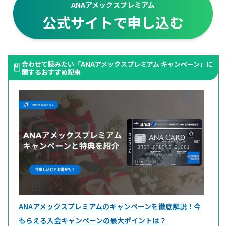
ANAアメックスプレミアム
公式サイトで申し込む
合わせて読みたい「ANAアメックスプレミアム キャンペーン」に
関するおすすめ記事
ANAアメックスプレミアムのキャンペーンを徹底解説！今
もらえる入会キャンペーンの最大ポイントは？