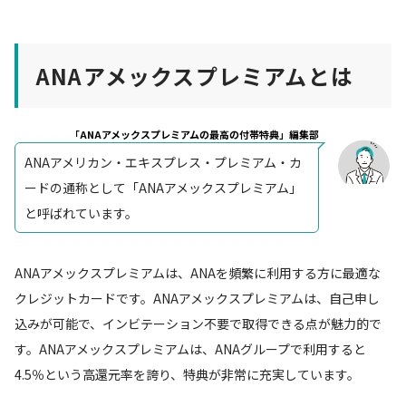
ANAアメックスプレミアムとは
「ANAアメックスプレミアムの最高の付帯特典」編集部
ANAアメリカン・エキスプレス・プレミアム・カ
ードの通称として「ANAアメックスプレミアム」
と呼ばれています。
ANAアメックスプレミアムは、ANAを頻繁に利用する方に最適な
クレジットカードです。ANAアメックスプレミアムは、自己申し
込みが可能で、インビテーション不要で取得できる点が魅力的で
す。ANAアメックスプレミアムは、ANAグループで利用すると
4.5％という高還元率を誇り、特典が非常に充実しています。