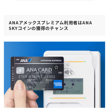
ANAアメックスプレミアム利用者はANA
SKYコインの獲得のチャンス