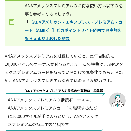
ANAアメックスプレミアムのお得な使い方は以下の記
事も参考になるでしょう。
「
【ANAアメリカン・エキスプレス・プレミアム・カ
ード（AMEX）】どのポイントサイト経由で最高額を
もらえるか比較した結果
」
ANAアメックスプレミアムを継続していると、毎年自動的に
10,000マイルのボーナスが付与されます。この特典は、ANAアメ
ックスプレミアムカードを持っているだけで無条件でもらえるた
め、ANAアメックスプレミアムならではの大きな魅力です。
「ANAアメックスプレミアムの最高の付帯特典」編集部
ANAアメックスプレミアムの継続ボーナスは、
ANAアメックスプレミアムカードを継続するたび
に10,000マイルが手に入るという、ANAアメック
スプレミアムの特典中の特典です。