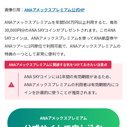
画像引用：
ANAアメックスプレミアム公式HP
ANAアメックスプレミアムを年間500万円以上利用すると、毎年
30,000円分のANA SKYコインがプレゼントされます。このANA
SKYコインは、ANAアメックスプレミアムを使ってANA航空券や
ANAツアーに1円単位で利用可能で、ANAアメックスプレミアムの
特典の一つとして非常に便利です。
ANAアメックスプレミアムに関連する気をつけておきたい注意点
ANA SKYコインには1年間の有効期限があるため、
ANAアメックスプレミアムの利用者は有効期限内にコ
インを計画的に使うことが推奨されます。
ANAアメックスプレミアム