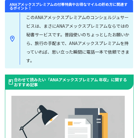
ANAアメックスプレミアムの付帯特典やお得なマイルの貯め方に関連す
るポイント！
このANAアメックスプレミアムのコンシェルジュサー
ビスは、まさにANAアメックスプレミアムならではの
秘書サービスです。普段使いのちょっとしたお願いか
ら、旅行の手配まで、ANAアメックスプレミアムを持
っていれば、思い立った瞬間に電話一本で依頼できま
す。
合わせて読みたい「ANAアメックスプレミアム 年収」に関する
おすすめ記事