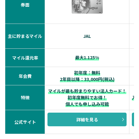
券面
主に貯まるマイル
JAL
最大1.125%
マイル還元率
初年度：無料
年会費
2年目以降：33,000円(税込)
マイルが最も貯まりやすい法人カード！
特徴
初年度無料でお得！
入
個人でも申し込み可能
詳細を見る
公式サイト