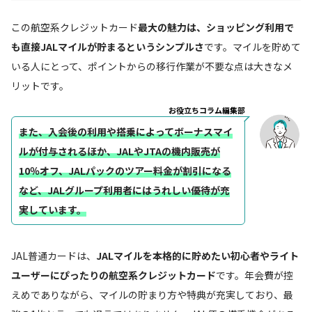
この航空系クレジットカード
最大の魅力は、ショッピング利用で
も直接JALマイルが貯まるというシンプルさ
です。マイルを貯めて
いる人にとって、ポイントからの移行作業が不要な点は大きなメ
リットです。
お役立ちコラム編集部
また、入会後の利用や搭乗によってボーナスマイ
ルが付与されるほか、JALやJTAの機内販売が
10％オフ、JALパックのツアー料金が割引になる
など、JALグループ利用者にはうれしい優待が充
実しています。
JAL普通カードは、
JALマイルを本格的に貯めたい初心者やライト
ユーザーにぴったりの航空系クレジットカード
です。年会費が控
えめでありながら、マイルの貯まり方や特典が充実しており、最