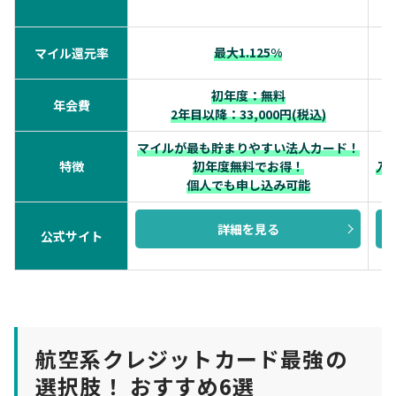
最大1.125%
マイル還元率
初年度：無料
年会費
2年目以降：33,000円(税込)
マイルが最も貯まりやすい法人カード！
特徴
初年度無料でお得！
入
個人でも申し込み可能
詳細を見る
公式サイト
航空系クレジットカード最強の
選択肢！ おすすめ6選