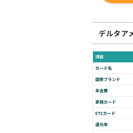
デルタア
項目
カード名
国際ブランド
年会費
家族カード
ETCカード
還元率