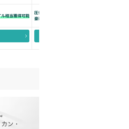
圧倒的なステータスカード
ホテルの無料
マイル相当獲得可能
豪華な特典も付帯
旅行好きには
詳細を見る