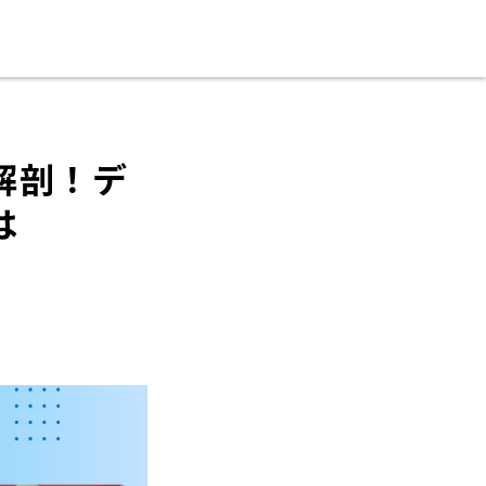
解剖！デ
は