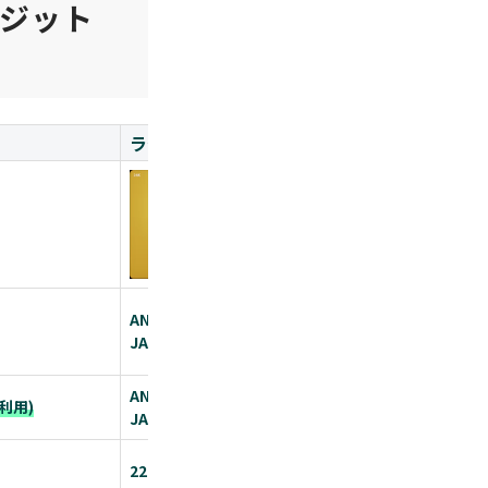
ジット
ラグジュアリーカード ゴールド
Marriot
ANA
ANA
JAL
JAL
ユナイテッド
ANA：0.9%
利用)
1.0%～1.5%
JAL：0.9%
220,000円(税込)
82,500円(税