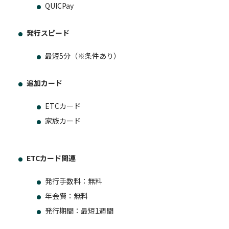
QUICPay
発行スピード
最短5分（※条件あり）
追加カード
ETCカード
家族カード
ETCカード関連
発行手数料：無料
年会費：無料
発行期間：最短1週間