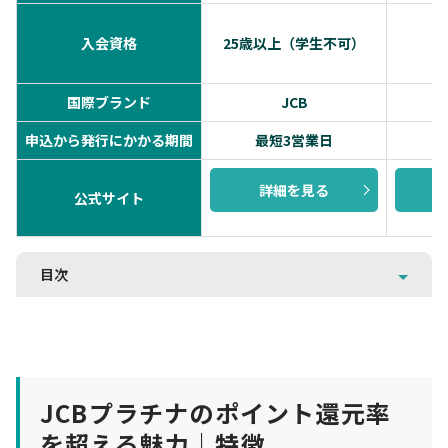
入会資格
25歳以上（学生不可）
国際ブランド
JCB
申込から発行にかかる期間
最短3営業日
詳細を見る
公式サイト
目次
JCBプラチナのポイント還元率
を超える魅力｜特徴