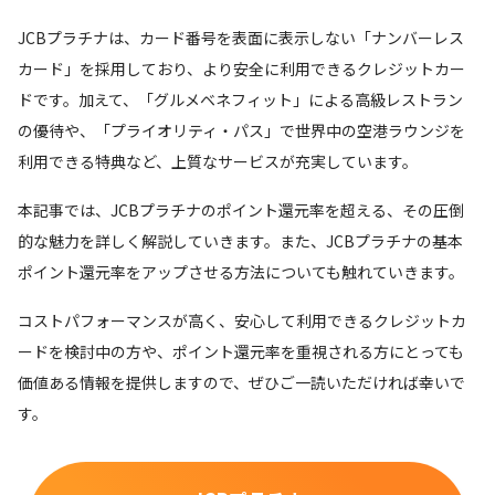
JCBプラチナは、カード番号を表面に表示しない「ナンバーレス
カード」を採用しており、より安全に利用できるクレジットカー
ドです。加えて、「グルメベネフィット」による高級レストラン
の優待や、「プライオリティ・パス」で世界中の空港ラウンジを
利用できる特典など、上質なサービスが充実しています。
本記事では、JCBプラチナのポイント還元率を超える、その圧倒
的な魅力を詳しく解説していきます。また、JCBプラチナの基本
ポイント還元率をアップさせる方法についても触れていきます。
コストパフォーマンスが高く、安心して利用できるクレジットカ
ードを検討中の方や、ポイント還元率を重視される方にとっても
価値ある情報を提供しますので、ぜひご一読いただければ幸いで
す。