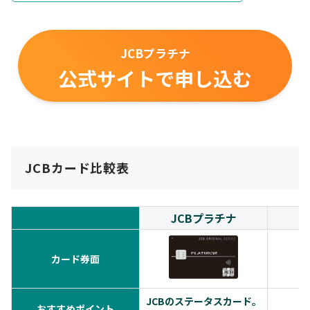
JCBプラチナ
公式サイトで申し込む
JCBカード比較表
JCBプラチナ
カード券面
JCBのステータスカード。
おすすめポイント