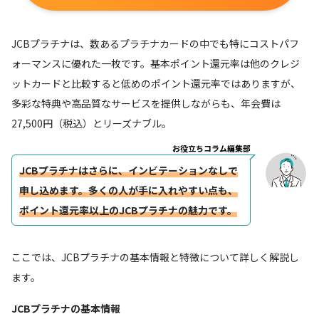
JCBプラチナは、数あるプラチナカードの中でも特にコストパフ
ォーマンスに優れた一枚です。基本ポイント還元率は他のクレジ
ットカードと比較すると低めのポイント還元率ではありますが、
多彩な特典や高品質なサービスを提供しながらも、年会費は
27,500円（税込）とリーズナブル。
お役立ちコラム編集部
JCBプラチナはさらに、インビテーションなしで
申し込めます。
多くの人が手に入れやすい点も、
ポイント還元率以上のJCBプラチナの魅力です。
ここでは、JCBプラチナの基本情報と特徴について詳しく解説し
ます。
JCBプラチナの基本情報