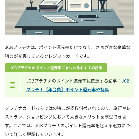
JCBプラチナは、ポイント還元率だけでなく、さまざまな豪華な
特典が充実しているクレジットカードです。
JCBプラチナのポイント還元率にまつわるおすすめ記事
JCBプラチナのポイント還元率に関連する記事：
JCB
プラチナ【年会費】ポイント還元率や特典
プラチナカードならではの特典が多数付帯されており、旅行やレ
ストラン、ショッピングにおいて大きなメリットを享受できま
す。ここでは、JCBプラチナのポイント還元率を超える魅力につ
いて詳しく解説していきます。