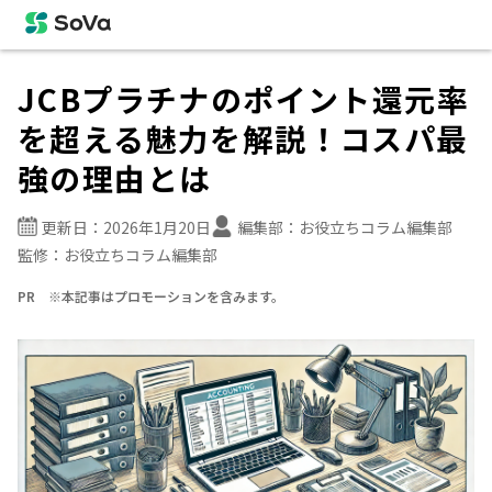
JCBプラチナのポイント還元率
を超える魅力を解説！コスパ最
強の理由とは
更新日：
2026年1月20日
編集部：
お役立ちコラム編集部
監修：
お役立ちコラム編集部
PR ※本記事はプロモーションを含みます。