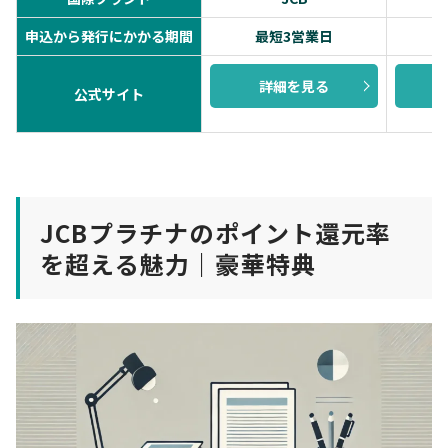
申込から発行にかかる期間
最短3営業日
詳細を見る
公式サイト
JCBプラチナのポイント還元率
を超える魅力｜豪華特典