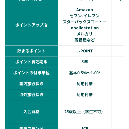
Amazon
セブン-イレブン
スターバックスコーヒー
ポイントアップ店
apollostation
メルカリ
髙島屋など
貯まるポイント
J-POINT
ポイント有効期限
5年
ポイントの付与単位
基本0.5%～1.0%
国内旅行保険
利用付帯
海外旅行保険
利用付帯
入会資格
25歳以上（学生不可）
国際ブランド
JCB