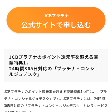
JCBプラチナ
公式サイトで申し込む
JCBプラチナのポイント還元率を超える豪
華特典1．
24時間365日対応の「プラチナ・コンシェ
ルジュデスク」
JCBプラチナのポイント還元率を超える豪華特典1つ目は、「プラ
チナ・コンシェルジュデスク」です。JCBプラチナには、24時間
365日対応の「プラチナ・コンシェルジュデスク」というサービス