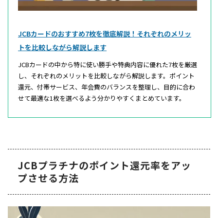
JCBカードのおすすめ7枚を徹底解説！それぞれのメリッ
トを比較しながら解説します
JCBカードの中から特に使い勝手や特典内容に優れた7枚を厳選
し、それぞれのメリットを比較しながら解説します。ポイント
還元、付帯サービス、年会費のバランスを整理し、目的に合わ
せて最適な1枚を選べるよう分かりやすくまとめています。
JCBプラチナのポイント還元率をアッ
プさせる方法