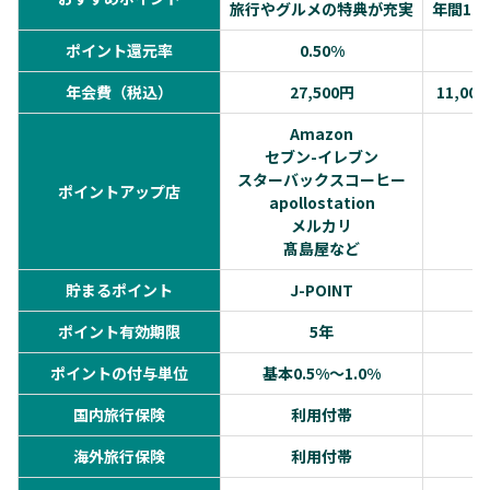
旅行やグルメの特典が充実
年間10
ポイント還元率
0.50%
年会費（税込）
27,500円
11,
Amazon
セブン-イレブン
スターバックスコーヒー
ポイントアップ店
apollostation
メルカリ
髙島屋など
貯まるポイント
J-POINT
ポイント有効期限
5年
ポイントの付与単位
基本0.5%～1.0%
国内旅行保険
利用付帯
海外旅行保険
利用付帯