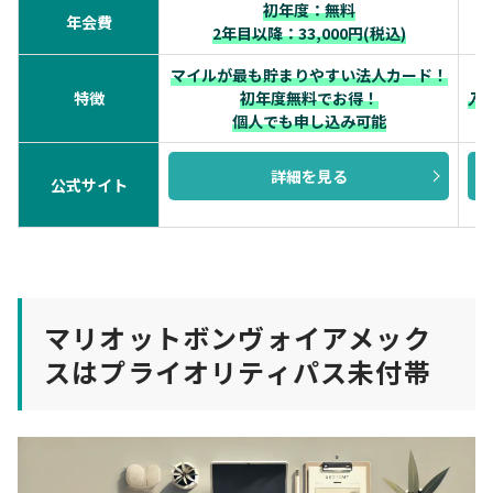
初年度：無料
年会費
2年目以降：33,000円(税込)
マイルが最も貯まりやすい法人カード！
特徴
初年度無料でお得！
入
個人でも申し込み可能
詳細を見る
公式サイト
マリオットボンヴォイアメック
スはプライオリティパス未付帯