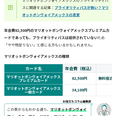
マリオットボンヴォイアメックスのプライオリティパ
スに関連する記事：
プライオリティパスが無い？マリ
オットボンヴォイアメックスの真実
年会費82,500円のマリオットボンヴォイアメックスプレミアムカ
ードであっても、プライオリティパスは提供されていない
ため
「やや物足りない」と感じる方もいるかもしれません。
マリオットボンヴォイアメックスの種類
カード名
年会費（税込）
マリオットボンヴォイアメックス
82,500円
無料宿泊
プレミアムカード
マリオットボンヴォイアメックス
34,100円
一般カード
お役立ちコラム編集部
この表からもわかる通り、
マリオットボンヴォイ