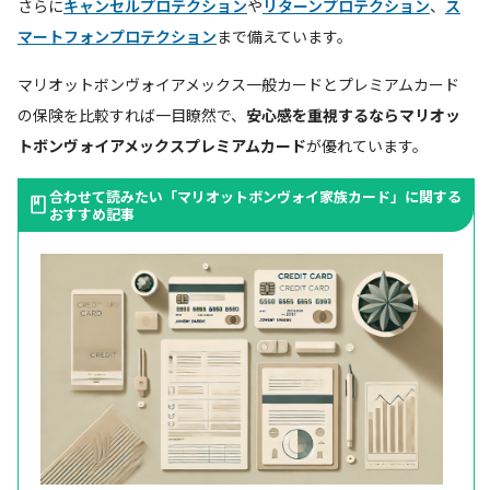
さらに
キャンセルプロテクション
や
リターンプロテクション
、
ス
マートフォンプロテクション
まで備えています。
マリオットボンヴォイアメックス一般カードとプレミアムカード
の保険を比較すれば一目瞭然で、
安心感を重視するならマリオッ
トボンヴォイアメックスプレミアムカード
が優れています。
合わせて読みたい「マリオットボンヴォイ家族カード」に関する
おすすめ記事