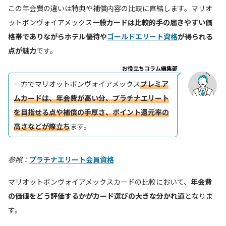
この年会費の違いは特典や補償内容の比較に直結します。マリオ
ットボンヴォイアメックス
一般カードは比較的手の届きやすい価
格帯でありながらホテル優待や
ゴールドエリート資格
が得られる
点が魅力
です。
お役立ちコラム編集部
一方でマリオットボンヴォイアメックス
プレミア
ムカードは、年会費が高い分、プラチナエリート
を目指せる点や補償の手厚さ、ポイント還元率の
高さなどが際立ち
ます。
参照：
プラチナエリート会員資格
マリオットボンヴォイアメックスカードの比較において、
年会費
の価値をどう評価するかがカード選びの大きな分かれ道
となりま
す。