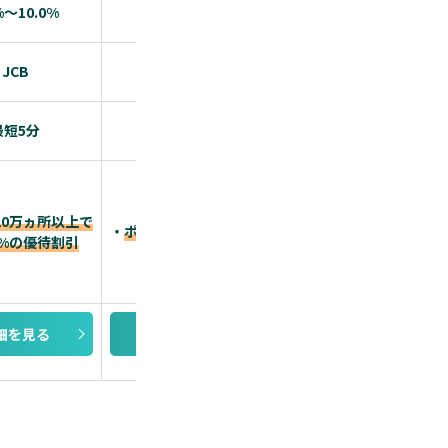
%～10.0%
1.0~10.5%
1.0%~5.0%
JCB
JCB
Visa/Mastercard®/
最短5分
最短5分
約1週間
20万ヵ所以上で
・
「PayPayポイント
・
ポイント還元率最大10.5%
0%の優待割引
最大ポイント還元率1.
細を見る
詳細を見る
詳細を見る