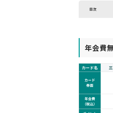
目次
年会費
カード名
三
カード
券面
年会費
（税込）