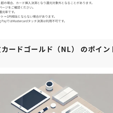
）超の場合、カード挿入決済となり還元対象外となることがあります。
ページをご確認ください。
還元率です。
ント＝1円相当とならない場合があります。
ung PayではMastercardタッチ決済は利用不可です。
カードゴールド（NL） のポイン