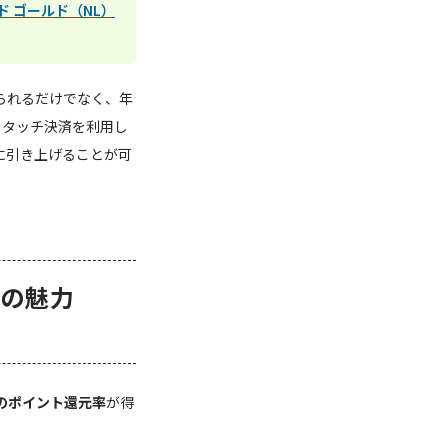
ド ゴールド（NL）
られるだけでなく、年
のタッチ決済を利用し
に引き上げることが可
率の魅力
％のポイント還元率
が得