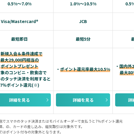
0.5%～7.0%
1.0%～10.5%
0.5
Visa/Mastercard®
JCB
最短即日
最短5分
・
新規入会＆条件達成で
最大29,000円相当の
ポイントプレゼント
・
国内外
・
ポイント還元率最大10.5%
対象のコンビニ・飲食店で
最大8
ホのタッチ決済を利用すると
7％ポイント還元(※)
詳細を見る
詳細を見る
詳
店でスマホのタッチ決済またはモバイルオーダーで支払うと7％ポイント還元
済、iD、カードの差し込み、磁気取引は対象外です。
ではポイント付与の対象外となります。