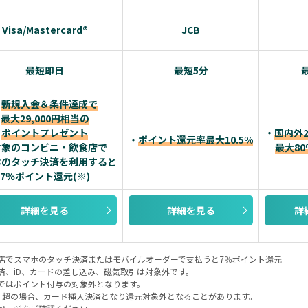
Visa/Mastercard®
JCB
最短即日
最短5分
・
新規入会＆条件達成で
最大29,000円相当の
ポイントプレゼント
・
国内外
・
ポイント還元率最大10.5%
対象のコンビニ・飲食店で
最大8
ホのタッチ決済を利用すると
7％ポイント還元(※)
詳細を見る
詳細を見る
詳
店でスマホのタッチ決済またはモバイルオーダーで支払うと7％ポイント還元
済、iD、カードの差し込み、磁気取引は対象外です。
ではポイント付与の対象外となります。
）超の場合、カード挿入決済となり還元対象外となることがあります。