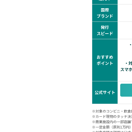
国際
ブランド
発行
スピード
おすすめ
ポイント
・
スマ
公式サイト
※対象のコンビニ・飲食
※カード現物のタッチ決
※商業施設内の一部店舗
※一定金額（原則1万円