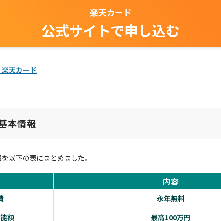
楽天カード
公式サイトで申し込む
｜楽天カード
基本情報
報を以下の表にまとめました。
目
内容
費
永年無料
可能額
最高100万円