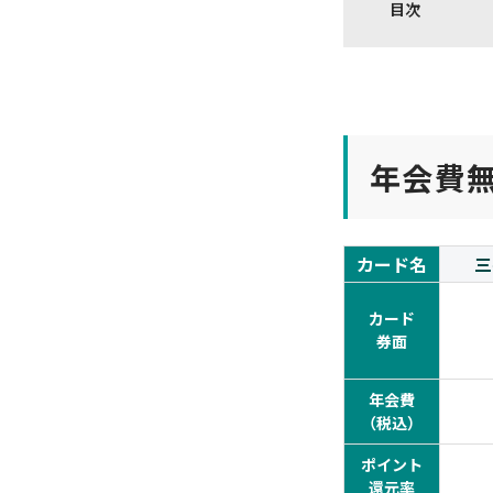
目次
年会費
カード名
三
カード
券面
年会費
（税込）
ポイント
還元率