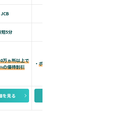
JCB
JCB
Visa/Mastercard®/
最短5分
最短5分
約1週間
20万ヵ所以上で
・
「PayPayポイント
・
ポイント還元率最大10.5%
0%の優待割引
最大ポイント還元率1.
細を見る
詳細を見る
詳細を見る