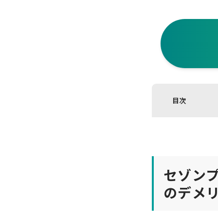
目次
セゾン
のデメ