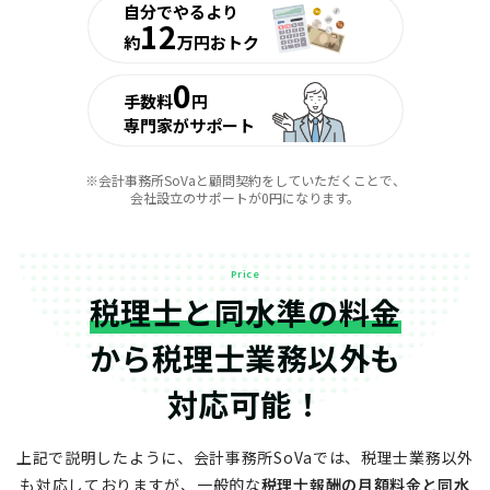
自分でやるより
12
約
万円おトク
0
手数料
円
専門家がサポート
※会計事務所SoVaと顧問契約をしていただくことで、
会社設立のサポートが0円になります。
Price
税理士と同水準の料金
から
税理士業務以外も
対応可能！
上記で説明したように、会計事務所SoVaでは、税理士業務以外
も対応しておりますが、
一般的な
税理士報酬の月額料金と同水