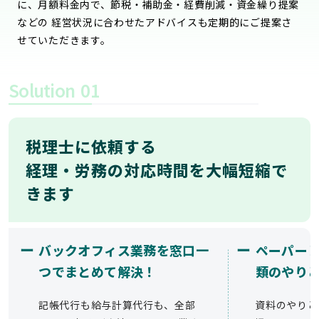
に、月額料金内で、節税・補助金・経費削減・資金繰り提案
などの 経営状況に合わせたアドバイスも定期的にご提案さ
せていただきます。
Solution
01
税理士に依頼する
経理・労務の対応時間を大幅短縮で
きます
ー
ー
バックオフィス業務を窓口一
ペーパー
つでまとめて解決！
類のやり
記帳代行も給与計算代行も、全部
資料のやりと