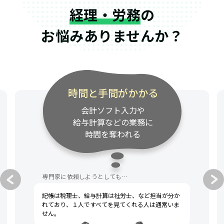
経理・労務
の
お悩みありませんか？
がかかる
専門家の連絡が遅
入力や
資料請求・質問への対
の業務に
遅く、事業のスピード
れる
付いてきてくれない
専門家に依頼しようとしても…
士、など担当が分か
税理士への不満として、一般的によく
くれる人は通常いま
は「連絡が遅い」「話がわかりにくい