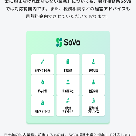
士に頼まなければならない業務」についても、会計事務所SoVa
では対応範囲内
です。
また、税務相談などの
経営アドバイスも
月額料金内
でさせていただいております。
一般的な税理士
会計ソフト記
税務相談
年末調整
会計ソフト記帳
帳
年末調整
税務相談
登記申請
従業員入社
給与計算
経費削減
補助金
アドバイス
アドバイス
節税アドバイス
※士業の独占業務に該当するものは、SoVa提携士業と協業して対応します