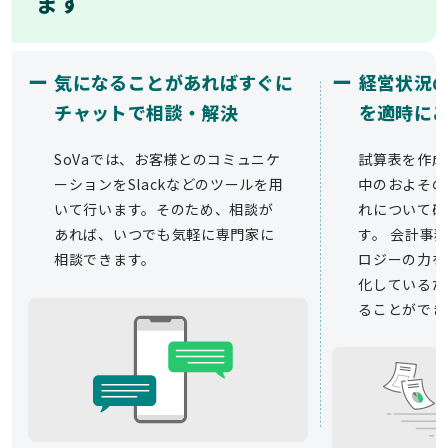
ます
ー
ー
気になることがあればすぐに
経営状況
チャットで相談・解決
を適時に
SoVaでは、お客様とのコミュニケ
試算表を作成
ーションをSlackなどのツールを用
中のおよその
いて行います。そのため、相談が
れについて確
あれば、いつでも気軽に専門家に
す。 会計事務
相談できます。
ロジーの力を
化しているた
ることができ