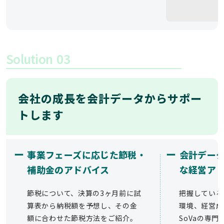
Solution
03
会社の成長を会計データからサポー
トします
ー
ー
事業フェーズに応じた節税・
会計デー
補助金のアドバイス
な経営ア
節税について、決算の3ヶ月前に試
把握している
算表から納税額を予想し、その金
環境、経営成
額に合わせた節税方法をご紹介。
SoVaの専