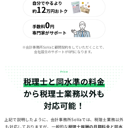
自分でやるより
12
約
万円おトク
0
手数料
円
専門家がサポート
※会計事務所SoVaと顧問契約をしていただくことで、
会社設立のサポートが0円になります。
Price
税理士と同水準の料金
から
税理士業務以外も
対応可能！
上記で説明したように、会計事務所SoVaでは、税理士業務以外
も対応しておりますが、
一般的な
税理士報酬の月額料金と同水