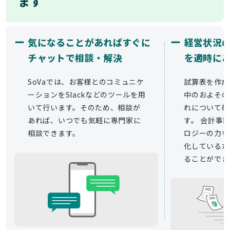
ます
ー
ー
気になることがあればすぐに
経営状況
チャットで相談・解決
を適時に
SoVaでは、お客様とのコミュニケ
試算表を作成
ーションをSlackなどのツールを用
中のおよその
いて行います。そのため、相談が
れについて確
あれば、いつでも気軽に専門家に
す。 会計事務
相談できます。
ロジーの力を
化しているた
ることができ