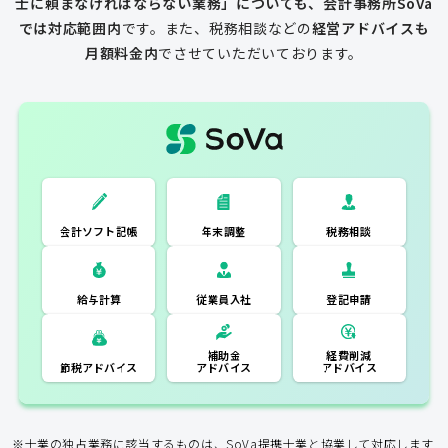
士に頼まなければならない業務」についても、会計事務所SoVa
では対応範囲内
です。
また、税務相談などの
経営アドバイスも
月額料金内
でさせていただいております。
一般的な税理士
会計ソフト記
税務相談
年末調整
会計ソフト記帳
帳
年末調整
税務相談
登記申請
従業員入社
給与計算
経費削減
補助金
アドバイス
アドバイス
節税アドバイス
※士業の独占業務に該当するものは、SoVa提携士業と協業して対応します