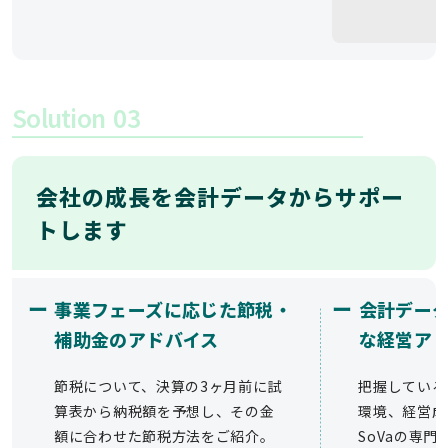
Solution
03
会社の成長を会計データからサポー
トします
ー
ー
事業フェーズに応じた節税・
会計デー
補助金のアドバイス
な経営ア
節税について、決算の3ヶ月前に試
把握している
算表から納税額を予想し、その金
環境、経営成
額に合わせた節税方法をご紹介。
SoVaの専