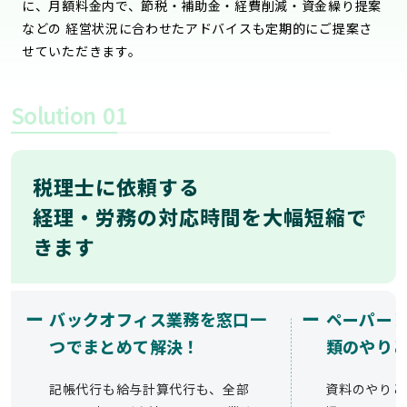
に、月額料金内で、節税・補助金・経費削減・資金繰り提案
などの 経営状況に合わせたアドバイスも定期的にご提案さ
せていただきます。
Solution
01
税理士に依頼する
経理・労務の対応時間を大幅短縮で
きます
ー
ー
バックオフィス業務を窓口一
ペーパー
つでまとめて解決！
類のやり
記帳代行も給与計算代行も、全部
資料のやりと