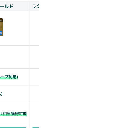
ゴールド
ラグジュアリーカード ゴールド
Marriot
ANA
JAL
ANA：0.9%
ループ利用)
JAL：0.9%
)
220,000円(税込)
圧倒的なステータスカード
ホテル
イル相当獲得可能
豪華な特典も付帯