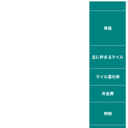
券面
主に貯まるマイル
マイル還元率
年会費
特徴