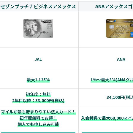
セゾンプラチナビジネスアメックス
ANAアメックス
JAL
ANA
最大1.125%
1%～最大3%(ANAグ
初年度：無料
34,100円(税込
2年目以降：33,000円(税込)
マイルが最も貯まりやすい法人カード！
初年度無料でお得！
入会特典で最大68,000マ
個人でも申し込み可能