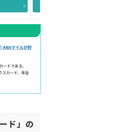
詳細を見る
！ANAマイルが貯
トカードである、
ックスカード、年会
カード」の