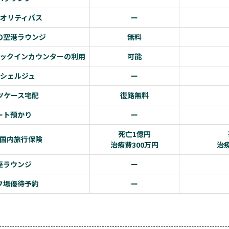
オリティパス
ー
の空港ラウンジ
無料
ックインカウンターの利用
可能
シェルジュ
ー
ツケース宅配
復路無料
ート預かり
ー
死亡1億円
国内旅行保険
治療費300万円
治療
座ラウンジ
ー
フ場優待予約
ー