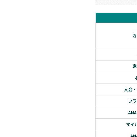
カ
家
入会・
フラ
AN
マイ
A