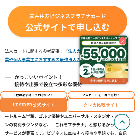
三井住友ビジネスプラチナカード
公式サイトで申し込む
×
法人カードに関する参考記事：「
法人カードの選び方は？中小企
業や個人事業主におすすめの最強法人カードも紹介
」
かっこいいポイント！
接待や出張で役立つ多彩な優待
1枚は必ず持っておきたい！
法人カードを一目で比較！
かっこいいポイント2つ目は、接待や出張で役立つ多彩な優待で
UPSIDER公式サイト
クレカ比較サイト
す。
高級レストランでのコース料理1名分無料、国内ホテルのスイ
ートルーム半額、ゴルフ優待やユニバーサル・スタジオ・ジャパ
ンの特別ラウンジなど、「これぞプラチナ」と感じるかっこいい
サービスが豊富
です。ビジネスに直結する接待や商談でも、自信