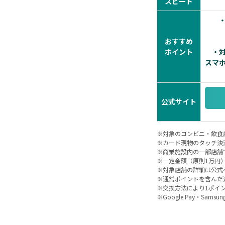
スピード
おすすめ
ポイント
・
スマ
公式サイト
※対象のコンビニ・飲食
※カード現物のタッチ決
※商業施設内の一部店舗
※一定金額（原則1万円
※対象店舗の詳細は公式
※通常ポイントを含んだ
※交換方法により1ポイ
※Google Pay・Sams