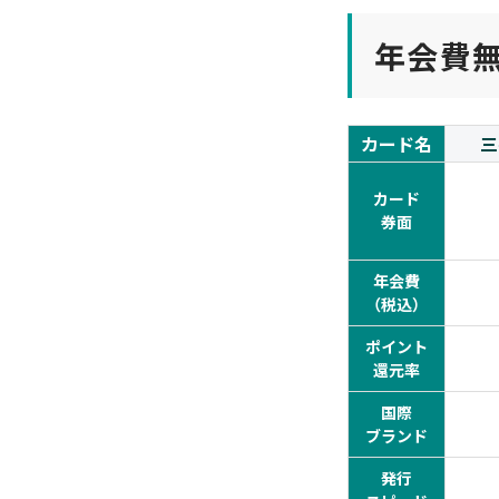
年会費
カード名
三
カード
券面
年会費
（税込）
ポイント
還元率
国際
ブランド
発行