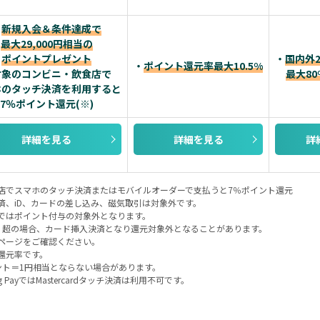
・
新規入会＆条件達成で
最大29,000円相当の
ポイントプレゼント
・
国内外
・
ポイント還元率最大10.5%
対象のコンビニ・飲食店で
最大8
ホのタッチ決済を利用すると
7％ポイント還元(※)
詳細を見る
詳細を見る
詳
店でスマホのタッチ決済またはモバイルオーダーで支払うと7％ポイント還元
済、iD、カードの差し込み、磁気取引は対象外です。
ではポイント付与の対象外となります。
）超の場合、カード挿入決済となり還元対象外となることがあります。
ページをご確認ください。
還元率です。
ント＝1円相当とならない場合があります。
ung PayではMastercardタッチ決済は利用不可です。