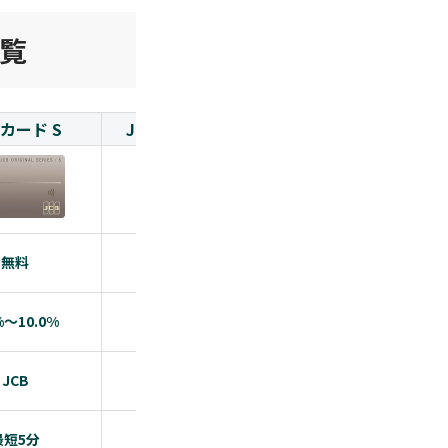
覧
Bカード S
JCBカード Ｗ Plus L
PayPayカード
無料
無料
無料
%～10.0%
1.0~10.5%
1.0%~5.0%
JCB
JCB
Visa/Mastercard®/
最短5分
最短5分
約1週間