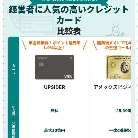
経営者に人気の高いクレジット
カード
比較表
年会費無料！ポイント還元率
起業後すぐにでも申し
1.0%以上！
の王道ゴールドカ
カ
ー
ド
UPSIDER
アメックスビジネス
年
無料
49,500円
会
費
利
用
最大10億円
一律の制限のな
限
度
額