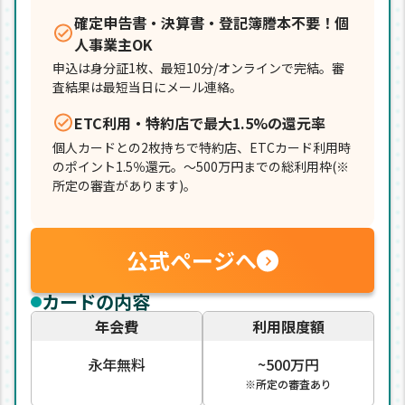
確定申告書・決算書・登記簿謄本不要！個
人事業主OK
申込は身分証1枚、最短10分/オンラインで完結。審
査結果は最短当日にメール連絡。
ETC利用・特約店で最大1.5%の還元率
個人カードとの2枚持ちで特約店、ETCカード利用時
のポイント1.5％還元。～500万円までの総利用枠(※
所定の審査があります)。
公式ページへ
カードの内容
年会費
利用限度額
永年無料
~500万円
※所定の審査あり