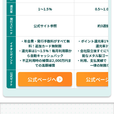
還
1〜1.5%
0.5〜1.0%
元
率
発
行
ス
公式サイト参照
約3週間
ピ
ー
ド
・年会費・発行手数料がすべて無
・ポイント還元率1%・
イ
料！追加カード無制限
還元率3%
チ
オ
・還元率は1～1.5%！毎月利用額か
・会社設立後すぐにでも
シ
ポ
ら自動キャッシュバック
能なメタル製ゴール
イ
ン
・不正利用時の補償は2,000万円ま
・利用、支払実績で【利
ト
での高額補償
一律の制限なし
公
式
公式ページへ
公式ページ
サ
イ
ト