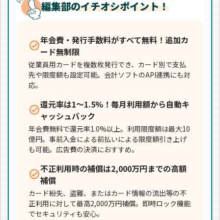
編集部のイチオシポイント！
年会費・発行手数料がすべて無料！追加カ
ード無制限
従業員用カードを複数枚発行でき、カード別で支払
先や限度額も設定可能。会計ソフトのAPI連携にも対
応。
還元率は1～1.5%！毎月利用額から自動キ
ャッシュバック
年会費無料で還元率1.0%以上。利用限度額は最大10
億円。事前入金による前払いによる限度額引き上げ
も可能。広告費の決済におすすめ。
不正利用時の補償は2,000万円までの高額
補償
カード紛失、盗難、またはカード情報の流出等の不
正利用に対して最高2,000万円補償。即時ロック機能
でセキュリティも安心。