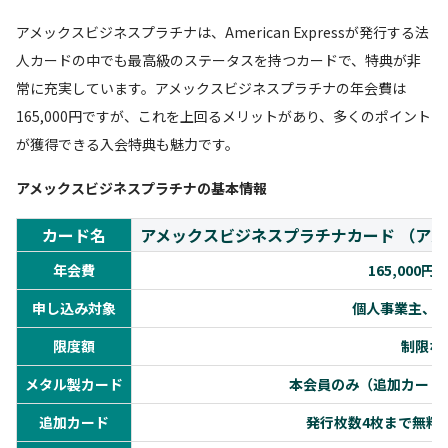
アメックスビジネスプラチナは、American Expressが発行する法
人カードの中でも最高級のステータスを持つカードで、特典が非
常に充実しています。アメックスビジネスプラチナの年会費は
165,000円ですが、これを上回るメリットがあり、多くのポイント
が獲得できる入会特典も魅力です。
アメックスビジネスプラチナの基本情報
カード名
アメックスビジネスプラチナカード （ア
年会費
165,000
申し込み対象
個人事業主、
限度額
制限な
メタル製カード
本会員のみ（追加カード
追加カード
発行枚数4枚まで無料