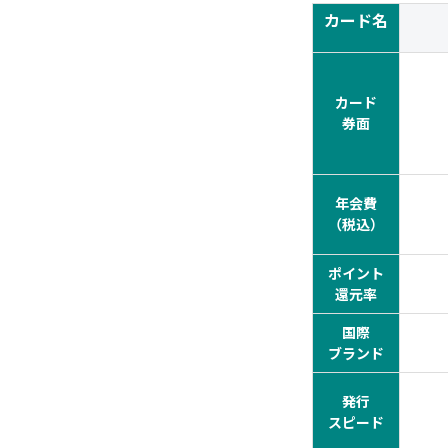
カード名
カード
券面
年会費
（税込）
ポイント
還元率
国際
ブランド
発行
スピード