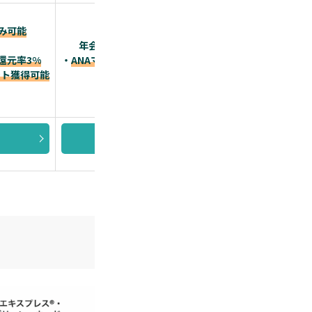
み可能
・
初年度年会費無料
、
年会費2.2万円(税込)のプラチナカード！
・
還元率3%
・
ANAマイル還元率、JALマイル還元率が高い！
ント獲得可能
・追加カードを最大4枚まで
無料発行、ETCカードも
詳細を見る