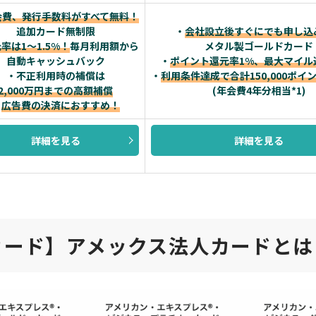
会費、発行手数料がすべて無料！
追加カード無制限
・
会社設立後すぐにでも申し込
率は1～1.5%！
毎月利用額から
メタル製ゴールドカード
自動キャッシュバック
・
ポイント還元率1%、最大マイル
・不正利用時の補償は
・
利用条件達成で合計150,000ポイ
2,000万円までの高額補償
(年会費4年分相当*1)
・
広告費の決済におすすめ！
詳細を見る
詳細を見る
カード】アメックス法人カードとは