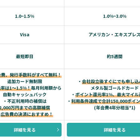
1.0~1.5%
1.0%~3.0%
Visa
アメリカン・エキスプレ
最短即日
約5週間
会費、発行手数料がすべて無料！
追加カード無制限
・
会社設立後すぐにでも申し込
率は1～1.5%！
毎月利用額から
メタル製ゴールドカード
自動キャッシュバック
・
ポイント還元率1%、最大マイル
・不正利用時の補償は
・
利用条件達成で合計150,000ポイ
2,000万円までの高額補償
(年会費4年分相当*1)
・
広告費の決済におすすめ！
詳細を見る
詳細を見る