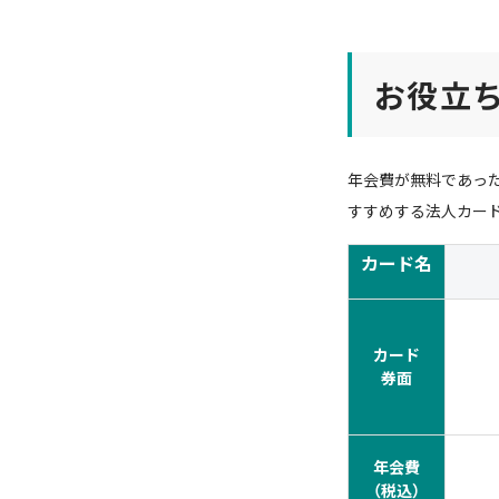
お役立
年会費が無料であっ
すすめする法人カー
カード名
カード
券面
年会費
（税込）