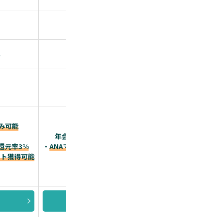
基本0.5%（最大1.0%）
ス
アメリカン・エキスプレス
最短3営業日
※個
み可能
・
初年度年会費無料
、
年会費2.2万円(税込)のプラチナカード！
・
還元率3%
・
ANAマイル還元率、JALマイル還元率が高い！
ント獲得可能
・追加カードを最大4枚まで
無料発行、ETCカードも
詳細を見る