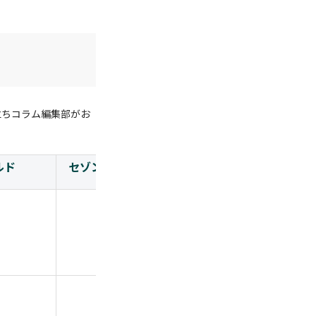
立ちコラム編集部がお
ルド
セゾンプラチナ・ビジネス・アメックス
初年度無料
（2年目以降は22,000円）