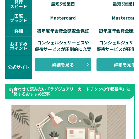
発行
最短5営業日
最短5営業日
スピード
国際
Mastercard
Mastercard
ブランド
詳細
初年度年会費全額返金保証
初年度年会費全額返
コンシェルジュサービスや
コンシェルジュサー
おすすめ
ポイント
優待サービスが圧倒的に充実
優待サービスが圧倒
詳細を見る
詳細を見る
公式サイト
合わせて読みたい「ラグジュアリーカードチタンの年収基準」に
関するおすすめ記事