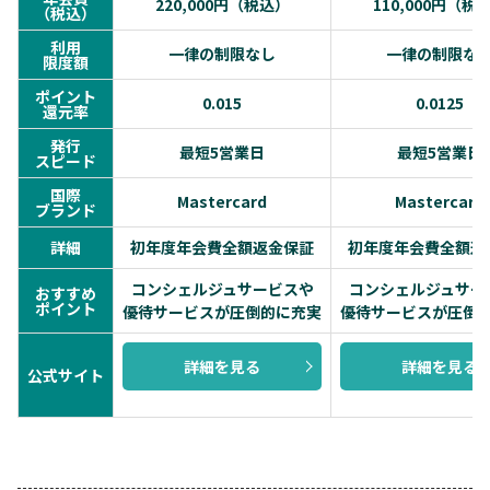
220,000円（税込）
110,000円（税
（税込）
利用
一律の制限なし
一律の制限な
限度額
ポイント
0.015
0.0125
還元率
発行
最短5営業日
最短5営業日
スピード
国際
Mastercard
Mastercard
ブランド
詳細
初年度年会費全額返金保証
初年度年会費全額返
コンシェルジュサービスや
コンシェルジュサー
おすすめ
ポイント
優待サービスが圧倒的に充実
優待サービスが圧倒
詳細を見る
詳細を見る
公式サイト