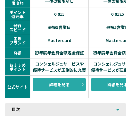
一律の制限なし
一律の制限な
限度額
ポイント
0.015
0.0125
還元率
発行
最短5営業日
最短5営業日
スピード
国際
Mastercard
Mastercard
ブランド
詳細
初年度年会費全額返金保証
初年度年会費全額返
コンシェルジュサービスや
コンシェルジュサー
おすすめ
ポイント
優待サービスが圧倒的に充実
優待サービスが圧倒
詳細を見る
詳細を見る
公式サイト
目次