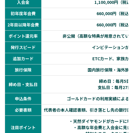
入会金
1,100,000円（税込
初年度年会費
660,000円（税込）
2年目以降年会費
660,000円（税込）
ポイント還元率
非公開（高額な特典が用意されてい
発行スピード
インビテーションが
追加カード
ETCカード、家族カ
旅行保険
国内旅行保険・海外旅
締め日：毎月5日
締め日・支払日
支払日：毎月27日
申込条件
ゴールドカードの利用実績による
必要書類
代表者の本人確認書類、引き落とし先の銀行口
・天然ダイヤモンドがカードに埋
注目ポイント
・高額な年会費と入会金に見合