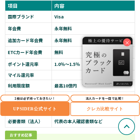
項目
内容
国際ブランド
Visa
年会費
永年無料
追加カード年会費
永年無料
×
ETCカード年会費
無料
ポイント還元率
1.0％～1.5％
マイル還元率
利用限度額
最高10億円
申込条件
法人
1枚は必ず持っておきたい！
法人カードを一目で比較！
必要書類（個人）
–
UPSIDER公式サイト
クレカ比較サイト
必要書類（法人）
代表の本人確認書類など
おすすめ記事