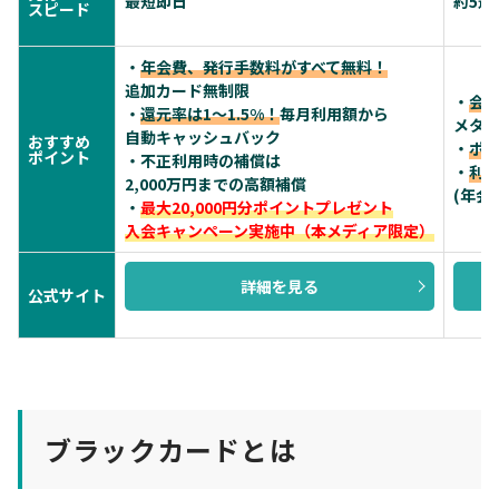
最短即日
約5週
スピード
・
年会費、発行手数料がすべて無料！
追加カード無制限
・
会
・
還元率は1～1.5%！
毎月利用額から
メタ
自動キャッシュバック
おすすめ
・
ポイ
ポイント
・不正利用時の補償は
・
利用
2,000万円までの高額補償
(年会
・
最大20,000円分ポイントプレゼント
入会キャンペーン実施中（本メディア限定）
詳細を見る
公式サイト
ブラックカードとは