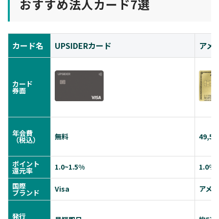
おすすめ法人カード7選
カード名
UPSIDERカード
アメ
カード
券面
年会費
無料
49,5
（税込）
ポイント
1.0~1.5%
1.0%
還元率
国際
Visa
アメ
ブランド
発行