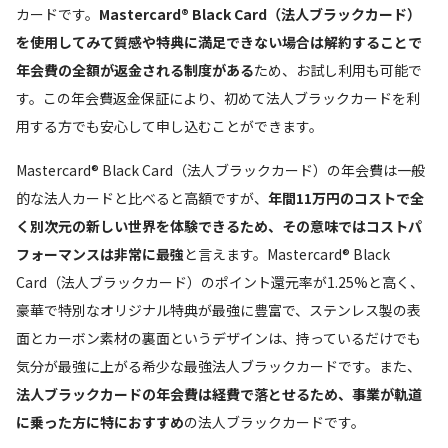
カードです。
Mastercard® Black Card（法人ブラックカード）
を使用してみて質感や特典に満足できない場合は解約することで
年会費の全額が返金される制度がある
ため、お試し利用も可能で
す。この年会費返金保証により、初めて法人ブラックカードを利
用する方でも安心して申し込むことができます。
Mastercard® Black Card（法人ブラックカード）の年会費は一般
的な法人カードと比べると高額ですが、
年間11万円のコストで全
く別次元の新しい世界を体験できるため、その意味ではコストパ
フォーマンスは非常に最強
と言えます。Mastercard® Black
Card（法人ブラックカード）のポイント還元率が1.25%と高く、
豪華で特別なオリジナル特典が最強に豊富で、ステンレス製の表
面とカーボン素材の裏面というデザインは、持っているだけでも
気分が最強に上がる希少な最強法人ブラックカードです。また、
法人ブラックカードの年会費は経費で落とせるため、事業が軌道
に乗った方に特におすすめ
の法人ブラックカードです。