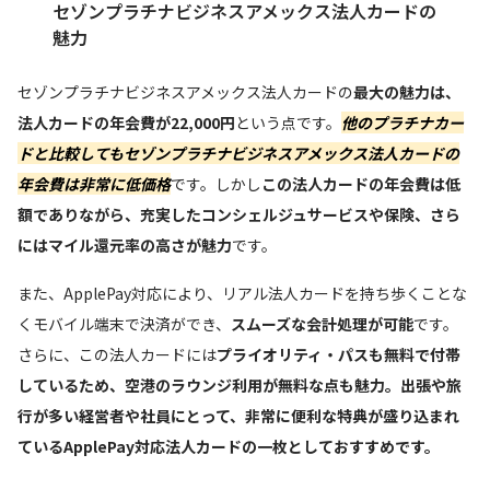
セゾンプラチナビジネスアメックス法人カードの
魅力
セゾンプラチナビジネスアメックス法人カードの
最大の魅力は、
法人カードの年会費が22,000円
という点です。
他のプラチナカー
ドと比較してもセゾンプラチナビジネスアメックス法人カードの
年会費は非常に低価格
です。しかし
この法人カードの年会費は低
額でありながら、充実したコンシェルジュサービスや保険、さら
にはマイル還元率の高さが魅力
です。
また、ApplePay対応により、リアル法人カードを持ち歩くことな
くモバイル端末で決済ができ、
スムーズな会計処理が可能
です。
さらに、この法人カードには
プライオリティ・パスも無料で付帯
しているため、空港のラウンジ利用が無料な点も魅力。出張や旅
行が多い経営者や社員にとって、非常に便利な特典が盛り込まれ
ているApplePay対応法人カードの一枚としておすすめです。