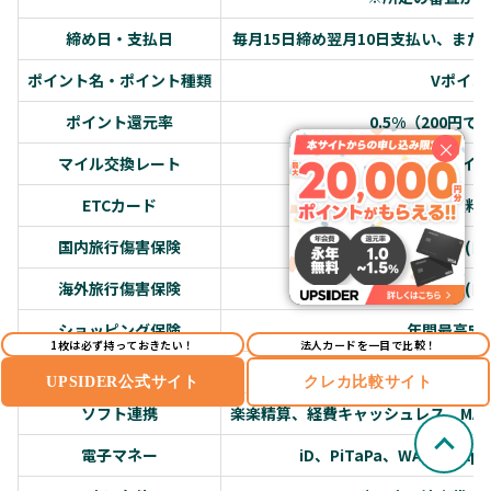
締め日・支払日
毎月15日締め翌月10日支払い、また
ポイント名・ポイント種類
Vポイン
ポイント還元率
0.5%（200円で
×
マイル交換レート
ANAマイル 5ポイ
ETCカード
無料
国内旅行傷害保険
最高1億円(自
海外旅行傷害保険
最高1億円(自
ショッピング保険
年間最高50
1枚は必ず持っておきたい！
法人カードを一目で比較！
国際ブランド
Visa、Maste
UPSIDER公式サイト
クレカ比較サイト
ソフト連携
楽楽精算、経費キャッシュレス、MAJOR F
電子マネー
iD、PiTaPa、WAON、Appl