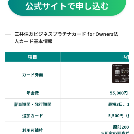
公式サイトで申し込む
三井住友ビジネスプラチナカード for Owners法
人カード基本情報
項目
内容
カード券面
年会費
55,000円
審査期間・発行期間
最短3日、1
追加カード
5,500円（税
原則200
利用可能枠
※所定の審査がご