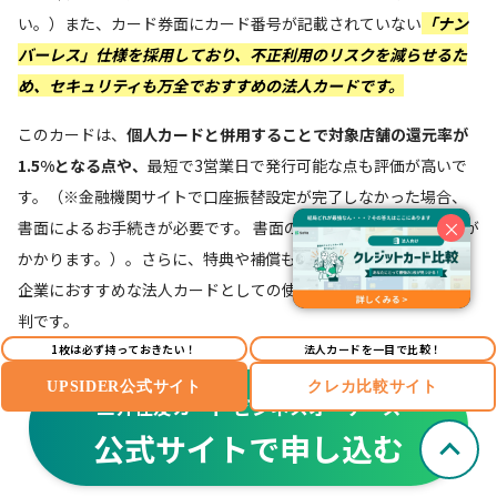
い。）また、カード券面にカード番号が記載されていない
「ナン
バーレス」仕様を採用しており、不正利用のリスクを減らせるた
め、セキュリティも万全
でおすすめの法人カードです。
このカードは、
個人カードと併用することで対象店舗の還元率が
1.5%となる点や、
最短で3営業日で発行可能な点も評価が高いで
す。（※金融機関サイトで口座振替設定が完了しなかった場合、
×
書面によるお手続きが必要です。 書面の場合は1ヵ月程度お時間が
かかります。）。さらに、特典や補償も充実しているため、中小
企業におすすめな法人カードとしての使い勝手が非常に良いと評
判です。
1枚は必ず持っておきたい！
法人カードを一目で比較！
UPSIDER公式サイト
クレカ比較サイト
三井住友カード ビジネスオーナーズ
公式サイトで申し込む