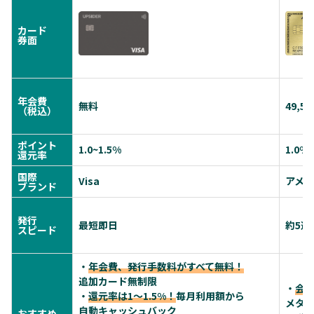
カード
券面
年会費
無料
49,5
（税込）
ポイント
1.0~1.5%
1.0%
還元率
国際
Visa
アメ
ブランド
発行
最短即日
約5週
スピード
・
年会費、発行手数料がすべて無料！
追加カード無制限
・
会
・
還元率は1～1.5%！
毎月利用額から
メタ
自動キャッシュバック
おすすめ